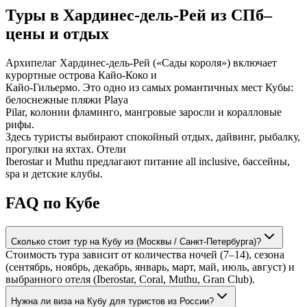
Туры в Хардинес-дель-Рей из СПб–
цены и отдых
Архипелаг Хардинес-дель-Рей («Сады короля») включает
курортные острова Кайо-Коко и
Кайо-Гильермо. Это одно из самых романтичных мест Кубы:
белоснежные пляжи Playa
Pilar, колонии фламинго, мангровые заросли и коралловые
рифы.
Здесь туристы выбирают спокойный отдых, дайвинг, рыбалку,
прогулки на яхтах. Отели
Iberostar и Muthu предлагают питание all inclusive, бассейны,
spa и детские клубы.
FAQ по Кубе
Сколько стоит тур на Кубу из (Москвы / Санкт-Петербурга)?
Стоимость тура зависит от количества ночей (7–14), сезона
(сентябрь, ноябрь, декабрь, январь, март, май, июль, август) и
выбранного отеля (Iberostar, Coral, Muthu, Gran Club).
Нужна ли виза на Кубу для туристов из России?