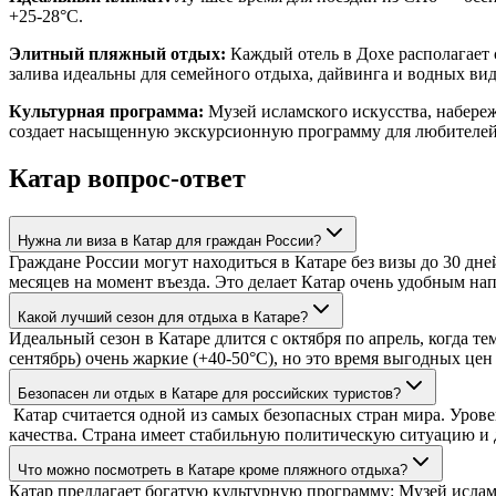
+25-28°C.
Элитный пляжный отдых:
Каждый отель в Дохе располагает
залива идеальны для семейного отдыха, дайвинга и водных вид
Культурная программа:
Музей исламского искусства, набере
создает насыщенную экскурсионную программу для любителей 
Катар вопрос-ответ
Нужна ли виза в Катар для граждан России?
Граждане России могут находиться в Катаре без визы до 30 дне
месяцев на момент въезда. Это делает Катар очень удобным на
Какой лучший сезон для отдыха в Катаре?
Идеальный сезон в Катаре длится с октября по апрель, когда т
сентябрь) очень жаркие (+40-50°C), но это время выгодных це
Безопасен ли отдых в Катаре для российских туристов?
Катар считается одной из самых безопасных стран мира. Уров
качества. Страна имеет стабильную политическую ситуацию и
Что можно посмотреть в Катаре кроме пляжного отдыха?
Катар предлагает богатую культурную программу: Музей ислам