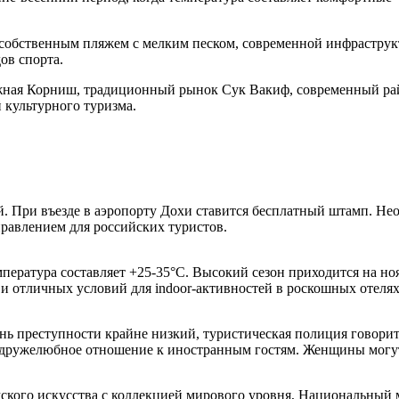
 собственным пляжем с мелким песком, современной инфрастру
ов спорта.
жная Корниш, традиционный рынок Сук Вакиф, современный рай
культурного туризма.
й. При въезде в аэропорту Дохи ставится бесплатный штамп. Нео
правлением для российских туристов.
емпература составляет +25-35°C. Высокий сезон приходится на но
н и отличных условий для indoor-активностей в роскошных отел
ень преступности крайне низкий, туристическая полиция говори
 дружелюбное отношение к иностранным гостям. Женщины могут 
ского искусства с коллекцией мирового уровня, Национальный 