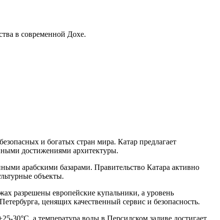
ства в современной Дохе.
езопасных и богатых стран мира. Катар предлагает
енными достижениями архитектуры.
нными арабскими базарами. Правительство Катара активно
ультурные объекты.
яжах разрешены европейские купальники, а уровень
Петербурга, ценящих качественный сервис и безопасность.
25-30°C, а температура воды в Персидском заливе достигает