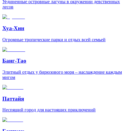
Уединенные островные лагуны в окружении девственных
лесов
Хуа-Хин
Огромные тропические парки и отдых всей семьей
Банг-Тао
Элитный отдых у бирюзового моря – наслаждение каждым
мигом
Паттайя
Неспящий город для настоящих приключений