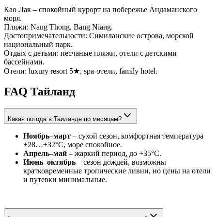
Као Лак – спокойный курорт на побережье Андаманского
моря.
Пляжи: Nang Thong, Bang Niang.
Достопримечательности: Симиланские острова, морской
национальный парк.
Отдых с детьми: песчаные пляжи, отели с детскими
бассейнами.
Отели: luxury resort 5★, spa-отели, family hotel.
FAQ Тайланд
Какая погода в Таиланде по месяцам?
Ноябрь–март
– сухой сезон, комфортная температура
+28…+32°C, море спокойное.
Апрель–май
– жаркий период, до +35°C.
Июнь–октябрь
– сезон дождей, возможны
кратковременные тропические ливни, но цены на отели
и путевки минимальные.