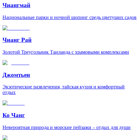
Чиангмай
Национальные парки и ночной шопинг средь цветущих садов
Чианг Рай
Золотой Треугольник Таиланда с храмовыми комплексами
Джомтьен
Экзотические развлечения, тайская кухня и комфортный
отдых
Ко Чанг
Невероятная природа и морские пейзажи – отдых для души