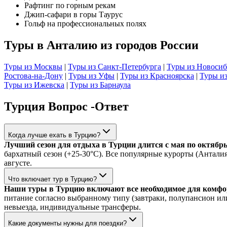
Рафтинг по горным рекам
Джип-сафари в горы Таурус
Гольф на профессиональных полях
Туры в Анталию из городов России
Туры из Москвы
|
Туры из Санкт-Петербурга
|
Туры из Новосиб
Ростова-на-Дону
|
Туры из Уфы
|
Туры из Красноярска
|
Туры и
Туры из Ижевска
|
Туры из Барнаула
Турция Вопрос -Ответ
Когда лучше ехать в Турцию?
Лучший сезон для отдыха в Турции длится с мая по октябрь
бархатный сезон (+25-30°C). Все популярные курорты (Анталия
августе.
Что включает тур в Турцию?
Наши туры в Турцию включают все необходимое для комфо
питание согласно выбранному типу (завтраки, полупансион или 
невыезда, индивидуальные трансферы.
Какие документы нужны для поездки?