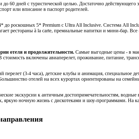
 до 60 дней с туристической целью. Достаточно действующего з
спорт или вписание в паспорт родителей.
 до роскошных 5* Premium с Ultra All Inclusive. Система All In
агает рестораны à la carte, премиальные напитки и мини-бар. Вс
ории отеля и продолжительности.
Самые выгодные цены - в мае 
В стоимость включены авиаперелет, проживание, питание, транс
 перелет (3-4 часа), детские клубы и анимация, специальное де
 Большинство отелей на всех курортах ориентированы на семейн
еские экскурсии к античным достопримечательностям, водные в
рах, яркую ночную жизнь с дискотеками и шоу-программами. На 
 направления