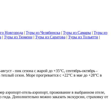
го Новгорода
|
Туры из Челябинска
|
Туры из Самары
|
Туры из
а
|
Туры из Тюмени
|
Туры из Саратова
|
Туры из Тольятти
|
густ - пик сезона с жарой до +35°C, сентябрь-октябрь -
 теплый сезон. Море прогревается с +22°C в мае до +28°C в
фер аэропорт-отель-аэропорт, проживание в выбранном отеле,
о гида. Дополнительно можно заказать экскурсии, страховку от