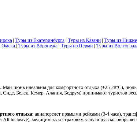
ирска
|
Туры из Екатеринбурга
|
Туры из Казани
|
Туры из Нижне
з Омска
|
Туры из Воронежа
|
Туры из Перми
|
Туры из Волгоград
.
Май-июнь идеальны для комфортного отдыха (+25-28°C), июль-ав
, Сиде, Белек, Кемер, Алания, Бодрум) принимают туристов весь
ртного отдыха:
авиаперелет прямыми рейсами (3-4 часа), транс
All Inclusive), медицинскую страховку, услуги русскоговорящег