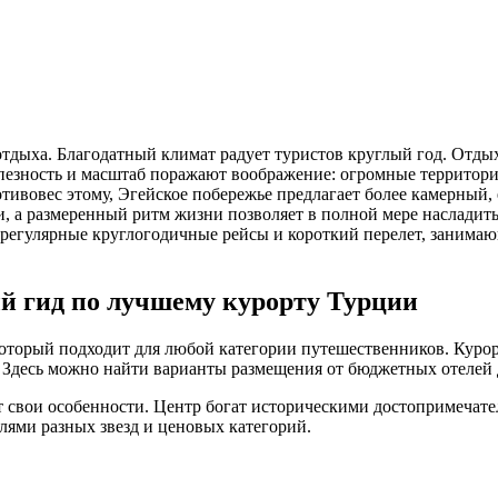
отдыха. Благодатный климат радует туристов круглый год. Отды
езность и масштаб поражают воображение: огромные территори
тивовес этому, Эгейское побережье предлагает более камерный,
, а размеренный ритм жизни позволяет в полной мере насладит
 регулярные круглогодичные рейсы и короткий перелет, занимающ
й гид по лучшему курорту Турции
торый подходит для любой категории путешественников. Курорт
 Здесь можно найти варианты размещения от бюджетных отелей до
ет свои особенности. Центр богат историческими достопримечат
лями разных звезд и ценовых категорий.