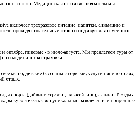
агранпаспорта. Медицинская страховка обязательна и
clusive включает трехразовое питание, напитки, анимацию и
е отели проходят тщательный отбор и подходят для семейного
и октябре, пиковые - в июле-августе. Мы предлагаем туры от
фер и медицинская страховка.
тское меню, детские бассейны с горками, услуги няни в отелях,
ый отдых.
иды спорта (дайвинг, серфинг, парасейлинг), активный отдых
каждом курорте есть свои уникальные развлечения и природные