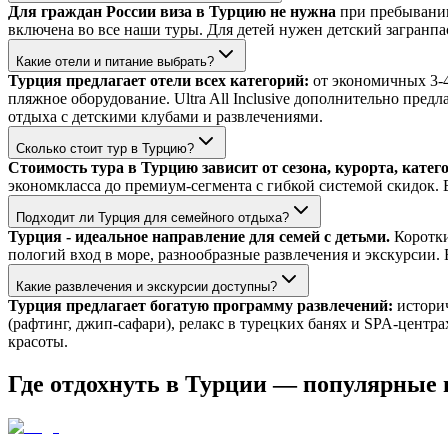
Для граждан России виза в Турцию не нужна
при пребывании
включена во все наши туры. Для детей нужен детский загранпа
Какие отели и питание выбрать?
Турция предлагает отели всех категорий:
от экономичных 3-4*
пляжное оборудование. Ultra All Inclusive дополнительно предл
отдыха с детскими клубами и развлечениями.
Сколько стоит тур в Турцию?
Стоимость тура в Турцию зависит от сезона, курорта, катег
экономкласса до премиум-сегмента с гибкой системой скидок. 
Подходит ли Турция для семейного отдыха?
Турция - идеальное направление для семей с детьми.
Короткий
пологий вход в море, разнообразные развлечения и экскурсии.
Какие развлечения и экскурсии доступны?
Турция предлагает богатую программу развлечений:
историч
(рафтинг, джип-сафари), релакс в турецких банях и SPA-цент
красоты.
Где отдохнуть в Турции — популярные