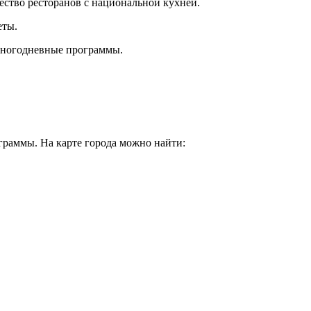
ество ресторанов с национальной кухней.
еты.
 многодневные программы.
граммы. На карте города можно найти: