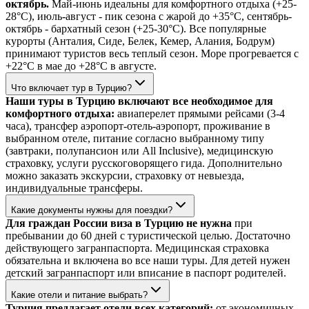
октябрь.
Май-июнь идеальны для комфортного отдыха (+25-
28°C), июль-август - пик сезона с жарой до +35°C, сентябрь-
октябрь - бархатный сезон (+25-30°C). Все популярные
курорты (Анталия, Сиде, Белек, Кемер, Алания, Бодрум)
принимают туристов весь теплый сезон. Море прогревается с
+22°C в мае до +28°C в августе.
Что включает тур в Турцию?
Наши туры в Турцию включают все необходимое для
комфортного отдыха:
авиаперелет прямыми рейсами (3-4
часа), трансфер аэропорт-отель-аэропорт, проживание в
выбранном отеле, питание согласно выбранному типу
(завтраки, полупансион или All Inclusive), медицинскую
страховку, услуги русскоговорящего гида. Дополнительно
можно заказать экскурсии, страховку от невыезда,
индивидуальные трансферы.
Какие документы нужны для поездки?
Для граждан России виза в Турцию не нужна
при
пребывании до 60 дней с туристической целью. Достаточно
действующего загранпаспорта. Медицинская страховка
обязательна и включена во все наши туры. Для детей нужен
детский загранпаспорт или вписание в паспорт родителей.
Какие отели и питание выбрать?
Турция предлагает отели всех категорий:
от экономичных