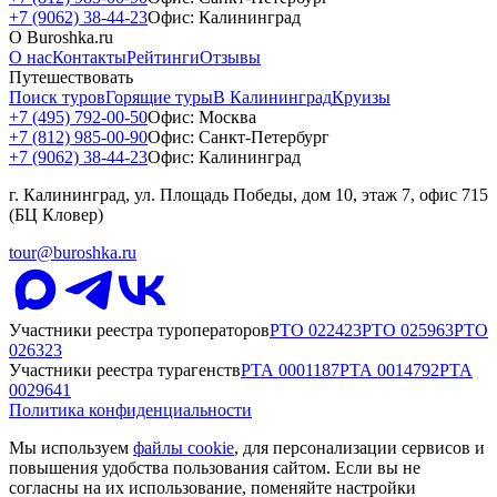
+7 (9062) 38-44-23
Офис: Калининград
О Buroshka.ru
О нас
Контакты
Рейтинги
Отзывы
Путешествовать
Поиск туров
Горящие туры
В Калининград
Круизы
+7 (495) 792-00-50
Офис: Москва
+7 (812) 985-00-90
Офис: Санкт-Петербург
+7 (9062) 38-44-23
Офис: Калининград
г. Калининград, ул. Площадь Победы, дом 10, этаж 7, офис 715
(БЦ Кловер)
tour@buroshka.ru
Участники реестра туроператоров
РТО
022423
РТО
025963
РТО
026323
Участники реестра турагенств
РТА
0001187
РТА
0014792
РТА
0029641
Политика конфиденциальности
Мы используем
файлы cookie
, для персонализации сервисов и
повышения удобства пользования сайтом. Если вы не
согласны на их использование, поменяйте настройки