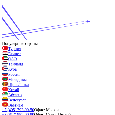
Популярные страны
Турция
Египет
ОАЭ
Таиланд
Куба
Россия
Мальдивы
Шри-Ланка
Китай
Абхазия
Венесуэла
Вьетнам
+7 (495) 792-00-50
Офис: Москва
+7 (812) 985-00-90
Офис: Санкт-Петербург