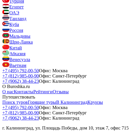
Турция
Египет
ОАЭ
Таиланд
Куба
Россия
Мальдивы
Шри-Ланка
Китай
Абхазия
Венесуэла
Вьетнам
+7 (495) 792-00-50
Офис: Москва
+7 (812) 985-00-90
Офис: Санкт-Петербург
+7 (9062) 38-44-23
Офис: Калининград
О Buroshka.ru
О нас
Контакты
Рейтинги
Отзывы
Путешествовать
Поиск туров
Горящие туры
В Калининград
Круизы
+7 (495) 792-00-50
Офис: Москва
+7 (812) 985-00-90
Офис: Санкт-Петербург
+7 (9062) 38-44-23
Офис: Калининград
г. Калининград, ул. Площадь Победы, дом 10, этаж 7, офис 715