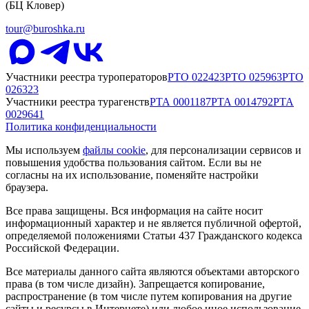
(БЦ Кловер)
tour@buroshka.ru
Участники реестра туроператоров
РТО
022423
РТО
025963
РТО
026323
Участники реестра турагенств
РТА
0001187
РТА
0014792
РТА
0029641
Политика конфиденциальности
Мы используем
файлы cookie
, для персонализации сервисов и
повышения удобства пользования сайтом. Если вы не
согласны на их использование, поменяйте настройки
браузера.
Все права защищены. Вся информация на сайте носит
информационный характер и не является публичной офертой,
определяемой положениями Статьи 437 Гражданского кодекса
Российской Федерации.
Все материалы данного сайта являются объектами авторского
права (в том числе дизайн). Запрещается копирование,
распространение (в том числе путем копирования на другие
сайты и ресурсы в Интернете) или любое иное использование