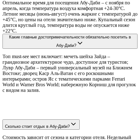
Оптимальное время для посещения Абу-Даби – с ноября по
апрель, когда температура воздуха комфортная +24-30°C.
Летние месяцы (июнь-август) очень жаркие с температурой до
+45°C, но цены на отели значительно ниже. Купальный сезон
длится круглый год, температура воды не опускается ниже
+22°C.
Какие главные достопримечательности обязательно посетить в
Абу-Даби?
Топ must-see мест включает: мечеть шейха Зайда –
грандиозное архитектурное чудо, доступное для туристов;
Лувр Абу-Даби – первый универсальный музей на Ближнем
Востоке; дворец Каср Аль-Ватан с его роскошными
интерьерами; остров Яс с тематическими парками Ferrari
World и Warner Bros World; набережную Корниш для прогулок
с видом на залив.
Сколько стоит отдых в Абу-Даби?
Стоимость зависит от сезона и категории отеля. Недельный