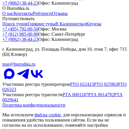
+7 (9062) 38-44-23
Офис: Калининград
О Buroshka.ru
О нас
Контакты
Рейтинги
Отзывы
Путешествовать
Поиск туров
Горящие туры
В Калининград
Круизы
+7 (495) 792-00-50
Офис: Москва
+7 (812) 985-00-90
Офис: Санкт-Петербург
+7 (9062) 38-44-23
Офис: Калининград
г. Калининград, ул. Площадь Победы, дом 10, этаж 7, офис 715
(БЦ Кловер)
tour@buroshka.ru
Участники реестра туроператоров
РТО
022423
РТО
025963
РТО
026323
Участники реестра турагенств
РТА
0001187
РТА
0014792
РТА
0029641
Политика конфиденциальности
Мы используем
файлы cookie
, для персонализации сервисов и
повышения удобства пользования сайтом. Если вы не
согласны на их использование, поменяйте настройки