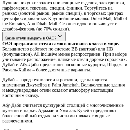
Лучшие покупки: золото и ювелирные изделия, электроника,
парфюмерия, текстиль, специи, финики. Торгуйтесь на
рынках (золотой рынок, рынок специй), в торговых центрах
цены фиксированные. Крупнейшие моллы: Dubai Mall, Mall of
the Emirates, Abu Dhabi Mall. Сезон скидок: июнь-август и
декабрь-февраль (до 70% скидки).
Какие отели выбрать в ОАЭ?
ОАЭ предлагают отели самого высокого класса в мире.
Большинство работает по системе BB (завтрак) или HB
(полупансион), All Inclusive менее распространен. При выборе
учитывайте расположение: пляжные отели дороже городских.
Дубай и Абу-Даби предлагают роскошные курорты, Шарджа и
Рас-эль-Хайма – более доступные варианты.
Дубай – город технологии и роскоши, где находится
знаменитая Джумейра и Palm Jumeirah. Великолепные здания
и международные отели создают атмосферу настоящим
восточным сказку.
Абу-Даби считается культурной столицей с многочисленные
музеями и парки. Аджман и Умм аль-Кувейн предлагают
более спокойный отдых на чистыми пляжах с водные
развлечениями.