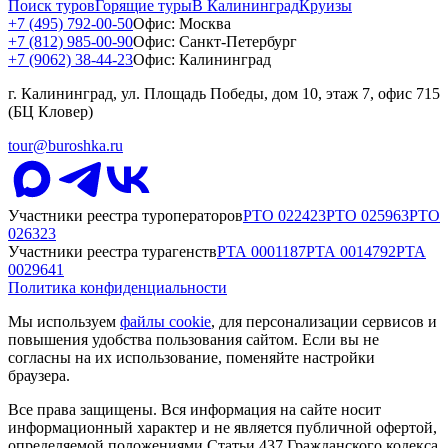
Поиск туров
Горящие туры
В Калининград
Круизы
+7 (495) 792-00-50
Офис: Москва
+7 (812) 985-00-90
Офис: Санкт-Петербург
+7 (9062) 38-44-23
Офис: Калининград
г. Калининград, ул. Площадь Победы, дом 10, этаж 7, офис 715
(БЦ Кловер)
tour@buroshka.ru
Участники реестра туроператоров
РТО
022423
РТО
025963
РТО
026323
Участники реестра турагенств
РТА
0001187
РТА
0014792
РТА
0029641
Политика конфиденциальности
Мы используем
файлы cookie
, для персонализации сервисов и
повышения удобства пользования сайтом. Если вы не
согласны на их использование, поменяйте настройки
браузера.
Все права защищены. Вся информация на сайте носит
информационный характер и не является публичной офертой,
определяемой положениями Статьи 437 Гражданского кодекса