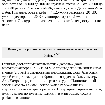
обойдется от 50 000 до 100 000 рублей, отели 5* – от 80 000 до
150 000 рублей. Это на 30-40% дешевле, чем в Дубае или Абу-
Даби. Питание: обед в кафе – 7-12,ужинвресторане–20−30,
ужин в ресторане – 20-30 ,ужинвресторане–20−30 на
человека. Экскурсии и развлечения также более доступны по
цене.
Какие достопримечательности и развлечения есть в Рас-эль-
Хайме?
Главные достопримечательности: Джебель-Джайс –
высочайшая гора ОАЭ (1934 м) с самым длинным зиплайном
в мире (2,8 км) и смотровыми площадками; форт Аль-Хисн –
музей истории эмирата; заброшенная деревня Аль-Джазира
Аль-Хамра с традиционной архитектурой; Национальный
музей Рас-эль-Хаймы; Iceland Water Park – один из
крупнейших аквапарков региона. Популярны горные походы,
джип-сафари по пустыне, каякинг в мангровых лесах и
рыбалка в заливе.