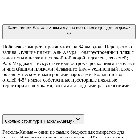
Какие пляжи Рас-эль-Хаймы лучше всего подходят для отдыха?
Побережье эмирата протянулось на 64 км вдоль Персидского
залива. Лучшие пляжи: Аль-Хамра – благоустроенный пляж с
золотистым песком и спокойной водой, идеален для семей;
Аль-Марджан – искусственный остров с роскошными отелями
и чистейшими пляжами; Фламинго Бич – уединенный пляж с
розовым песком и мангровыми зарослями. Большинство
отелей 4-5* имеют собственные просторные пляжные
территории с лежаками, зонтами и водными развлечениями.
Сколько стоит тур в Рас-эль-Хайму?
Рас-эль-Хайма – один из самых бюджетных эмиратов для
отдыха. Недельный тур на двоих в отель 4* с завтраками