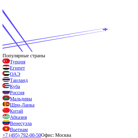
Популярные страны
Турция
Египет
ОАЭ
Таиланд
Куба
Россия
Мальдивы
Шри-Ланка
Китай
Абхазия
Венесуэла
Вьетнам
+7 (495) 792-00-50
Офис: Москва