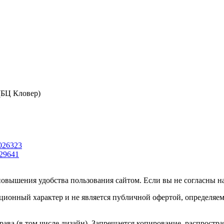
 (БЦ Кловер)
026323
29641
повышения удобства пользования сайтом. Если вы не согласны на
ционный характер и не является публичной офертой, определяе
ава (в том числе дизайн). Запрещается копирование, распростра