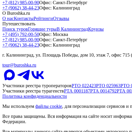
+7 (812) 985-00-90
Офис: Санкт-Петербург
+7 (9062) 38-44-23
Офис: Калининград
О Buroshka.ru
О нас
Контакты
Рейтинги
Отзывы
Путешествовать
Поиск туров
Горящие туры
В Калининград
Круизы
+7 (495) 792-00-50
Офис: Москва
+7 (812) 985-00-90
Офис: Санкт-Петербург
+7 (9062) 38-44-23
Офис: Калининград
г. Калининград, ул. Площадь Победы, дом 10, этаж 7, офис 715
tour@buroshka.ru
Участники реестра туроператоров
РТО
022423
РТО
025963
РТО
Участники реестра турагенств
РТА
0001187
РТА
0014792
РТА
00
Политика конфиденциальности
Мы используем
файлы cookie
, для персонализации сервисов и 
Все права защищены. Вся информация на сайте носит информа
Федерации.
Все материалы данного сайта являются объектами авторского пр