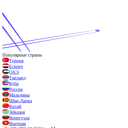
Популярные страны
Турция
Египет
ОАЭ
Таиланд
Куба
Россия
Мальдивы
Шри-Ланка
Китай
Абхазия
Венесуэла
Вьетнам