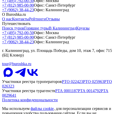
+7 (495) 792-00-50
Офис: Москва
+7 (812) 985-00-90
Офис: Санкт-Петербург
+7 (9062) 38-44-23
Офис: Калининград
О Buroshka.ru
О нас
Контакты
Рейтинги
Отзывы
Путешествовать
Поиск туров
Горящие туры
В Калининград
Круизы
+7 (495) 792-00-50
Офис: Москва
+7 (812) 985-00-90
Офис: Санкт-Петербург
+7 (9062) 38-44-23
Офис: Калининград
г. Калининград, ул. Площадь Победы, дом 10, этаж 7, офис 715
(БЦ Кловер)
tour@buroshka.ru
Участники реестра туроператоров
РТО
022423
РТО
025963
РТО
026323
Участники реестра турагенств
РТА
0001187
РТА
0014792
РТА
0029641
Политика конфиденциальности
Мы используем
файлы cookie
, для персонализации сервисов и
повышения удобства пользования сайтом. Если вы не