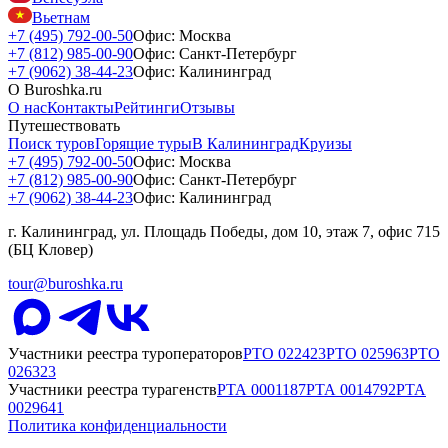
Вьетнам
+7 (495) 792-00-50
Офис: Москва
+7 (812) 985-00-90
Офис: Санкт-Петербург
+7 (9062) 38-44-23
Офис: Калининград
О Buroshka.ru
О нас
Контакты
Рейтинги
Отзывы
Путешествовать
Поиск туров
Горящие туры
В Калининград
Круизы
+7 (495) 792-00-50
Офис: Москва
+7 (812) 985-00-90
Офис: Санкт-Петербург
+7 (9062) 38-44-23
Офис: Калининград
г. Калининград, ул. Площадь Победы, дом 10, этаж 7, офис 715
(БЦ Кловер)
tour@buroshka.ru
Участники реестра туроператоров
РТО
022423
РТО
025963
РТО
026323
Участники реестра турагенств
РТА
0001187
РТА
0014792
РТА
0029641
Политика конфиденциальности