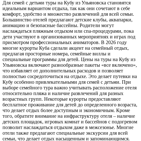
Для семей с детьми туры на Кубу из Ульяновска становятся
идеальным вариантом отдыха, так как они сочетают в себе
комфорт, удобство и множество развлечений для всей семьи.
Большинство отелей предлагают детские клубы, аквапарки,
анимацию и безопасные бассейны. Родители могут
наслаждаться пляжным отдыхом или спа-процедурами, пока
дети участвуют в организованных мероприятиях и играх под
присмотром профессиональных аниматоров. В 2026 году
многие курорты Куба сделали акцент на семейный отдых,
предлагая просторные номера, семейные виллы и
специальные программы для детей. Цены на туры на Кубу из
Ульяновска включают разнообразные пакеты «все включено»,
что избавляет от дополнительных расходов и позволяет
полностью сосредоточиться на отдыхе. Это делает путевки на
Кубу особенно привлекательными для семей с детьми. При
выборе семейного тура важно учитывать расположение отеля
относительно пляжа и наличие развлечений для разных
возрастных групп. Некоторые курорты предоставляют
бесплатное проживание для детей до определенного возраста,
что делает отдых более доступным и экономичным. Кроме
того, обратите внимание на инфраструктуру отеля – наличие
детских площадок, игровых комнат и бассейнов с подогревом
позволит наслаждаться отдыхом даже в межсезонье. Многие
отели также предлагают специальные экскурсии для всей
семьи, что делает отдых насыщенным и запоминающимся.