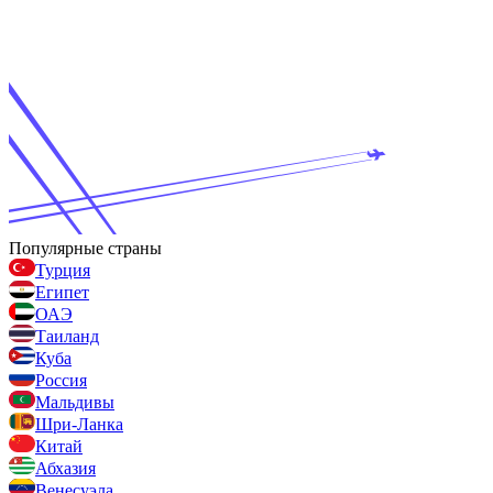
Популярные страны
Турция
Египет
ОАЭ
Таиланд
Куба
Россия
Мальдивы
Шри-Ланка
Китай
Абхазия
Венесуэла