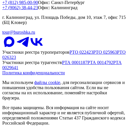
+7 (812) 985-00-90
Офис: Санкт-Петербург
+7 (9062) 38-44-23
Офис: Калининград
г. Калининград, ул. Площадь Победы, дом 10, этаж 7, офис 715
(БЦ Кловер)
tour@buroshka.ru
Участники реестра туроператоров
РТО
022423
РТО
025963
РТО
026323
Участники реестра турагенств
РТА
0001187
РТА
0014792
РТА
0029641
Политика конфиденциальности
Мы используем
файлы cookie
, для персонализации сервисов и
повышения удобства пользования сайтом. Если вы не
согласны на их использование, поменяйте настройки
браузера.
Все права защищены. Вся информация на сайте носит
информационный характер и не является публичной офертой,
определяемой положениями Статьи 437 Гражданского кодекса
Российской Федерации.