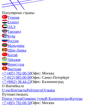
Популярные страны
Турция
Египет
ОАЭ
Таиланд
Куба
Россия
Мальдивы
Шри-Ланка
Китай
Абхазия
Венесуэла
Вьетнам
+7 (495) 792-00-50
Офис: Москва
+7 (812) 985-00-90
Офис: Санкт-Петербург
+7 (9062) 38-44-23
Офис: Калининград
О Buroshka.ru
О нас
Контакты
Рейтинги
Отзывы
Путешествовать
Поиск туров
Горящие туры
В Калининград
Круизы
+7 (495) 792-00-50
Офис: Москва