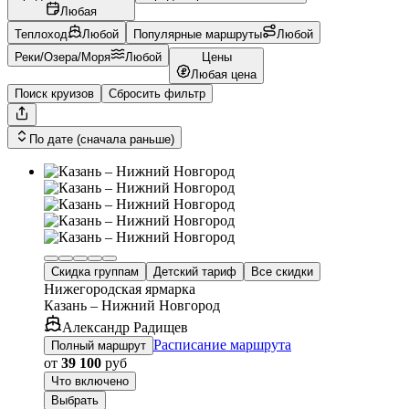
Любая
Теплоход
Любой
Популярные маршруты
Любой
Реки/Озера/Моря
Любой
Цены
Любая цена
Поиск круизов
Сбросить фильтр
По дате (сначала раньше)
Скидка группам
Детский тариф
Все скидки
Нижегородская ярмарка
Казань – Нижний Новгород
Александр Радищев
Расписание маршрута
Полный маршрут
от
39 100
руб
Что включено
Выбрать