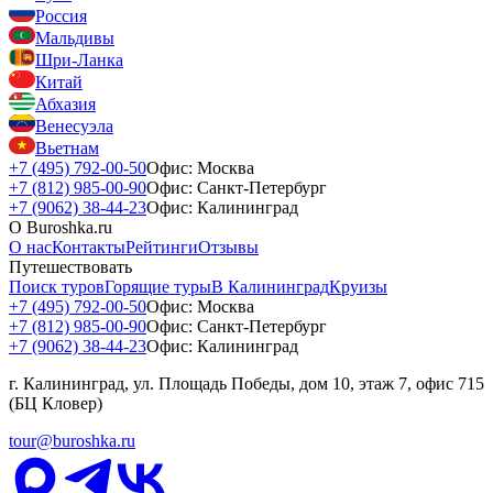
Россия
Мальдивы
Шри-Ланка
Китай
Абхазия
Венесуэла
Вьетнам
+7 (495) 792-00-50
Офис: Москва
+7 (812) 985-00-90
Офис: Санкт-Петербург
+7 (9062) 38-44-23
Офис: Калининград
О Buroshka.ru
О нас
Контакты
Рейтинги
Отзывы
Путешествовать
Поиск туров
Горящие туры
В Калининград
Круизы
+7 (495) 792-00-50
Офис: Москва
+7 (812) 985-00-90
Офис: Санкт-Петербург
+7 (9062) 38-44-23
Офис: Калининград
г. Калининград, ул. Площадь Победы, дом 10, этаж 7, офис 715
(БЦ Кловер)
tour@buroshka.ru