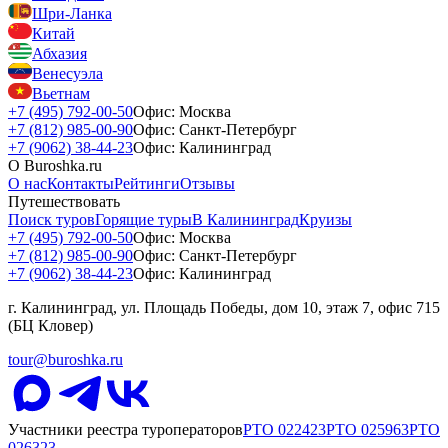
Шри-Ланка
Китай
Абхазия
Венесуэла
Вьетнам
+7 (495) 792-00-50
Офис: Москва
+7 (812) 985-00-90
Офис: Санкт-Петербург
+7 (9062) 38-44-23
Офис: Калининград
О Buroshka.ru
О нас
Контакты
Рейтинги
Отзывы
Путешествовать
Поиск туров
Горящие туры
В Калининград
Круизы
+7 (495) 792-00-50
Офис: Москва
+7 (812) 985-00-90
Офис: Санкт-Петербург
+7 (9062) 38-44-23
Офис: Калининград
г. Калининград, ул. Площадь Победы, дом 10, этаж 7, офис 715
(БЦ Кловер)
tour@buroshka.ru
Участники реестра туроператоров
РТО
022423
РТО
025963
РТО
026323