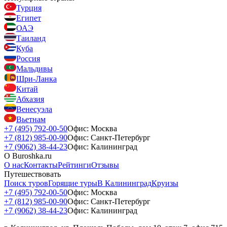
Турция
Египет
ОАЭ
Таиланд
Куба
Россия
Мальдивы
Шри-Ланка
Китай
Абхазия
Венесуэла
Вьетнам
+7 (495) 792-00-50
Офис: Москва
+7 (812) 985-00-90
Офис: Санкт-Петербург
+7 (9062) 38-44-23
Офис: Калининград
О Buroshka.ru
О нас
Контакты
Рейтинги
Отзывы
Путешествовать
Поиск туров
Горящие туры
В Калининград
Круизы
+7 (495) 792-00-50
Офис: Москва
+7 (812) 985-00-90
Офис: Санкт-Петербург
+7 (9062) 38-44-23
Офис: Калининград