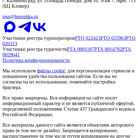
г. Калининград, ул. Площадь Победы, дом 10, этаж 7, офис 715
(БЦ Кловер)
tour@buroshka.ru
Участники реестра туроператоров
РТО
022423
РТО
025963
РТО
026323
Участники реестра турагенств
РТА
0001187
РТА
0014792
РТА
0029641
Политика конфиденциальности
Мы используем
файлы cookie
, для персонализации сервисов и
повышения удобства пользования сайтом. Если вы не
согласны на их использование, поменяйте настройки
браузера.
Все права защищены. Вся информация на сайте носит
информационный характер и не является публичной офертой,
определяемой положениями Статьи 437 Гражданского кодекса
Российской Федерации.
Все материалы данного сайта являются объектами авторского
права (в том числе дизайн). Запрещается копирование,
распространение (в том числе путем копирования на другие