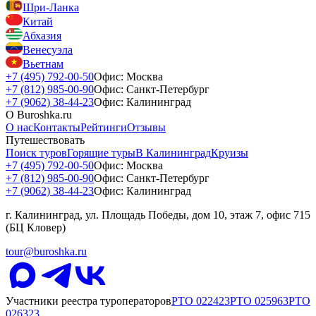
Шри-Ланка
Китай
Абхазия
Венесуэла
Вьетнам
+7 (495) 792-00-50
Офис: Москва
+7 (812) 985-00-90
Офис: Санкт-Петербург
+7 (9062) 38-44-23
Офис: Калининград
О Buroshka.ru
О нас
Контакты
Рейтинги
Отзывы
Путешествовать
Поиск туров
Горящие туры
В Калининград
Круизы
+7 (495) 792-00-50
Офис: Москва
+7 (812) 985-00-90
Офис: Санкт-Петербург
+7 (9062) 38-44-23
Офис: Калининград
г. Калининград, ул. Площадь Победы, дом 10, этаж 7, офис 715
(БЦ Кловер)
tour@buroshka.ru
Участники реестра туроператоров
РТО
022423
РТО
025963
РТО
026323