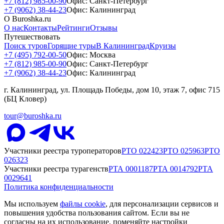
+7 (812) 985-00-90
Офис: Санкт-Петербург
+7 (9062) 38-44-23
Офис: Калининград
О Buroshka.ru
О нас
Контакты
Рейтинги
Отзывы
Путешествовать
Поиск туров
Горящие туры
В Калининград
Круизы
+7 (495) 792-00-50
Офис: Москва
+7 (812) 985-00-90
Офис: Санкт-Петербург
+7 (9062) 38-44-23
Офис: Калининград
г. Калининград, ул. Площадь Победы, дом 10, этаж 7, офис 715
(БЦ Кловер)
tour@buroshka.ru
Участники реестра туроператоров
РТО
022423
РТО
025963
РТО
026323
Участники реестра турагенств
РТА
0001187
РТА
0014792
РТА
0029641
Политика конфиденциальности
Мы используем
файлы cookie
, для персонализации сервисов и
повышения удобства пользования сайтом. Если вы не
согласны на их использование, поменяйте настройки