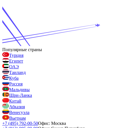
Популярные страны
Турция
Египет
ОАЭ
Таиланд
Куба
Россия
Мальдивы
Шри-Ланка
Китай
Абхазия
Венесуэла
Вьетнам
+7 (495) 792-00-50
Офис: Москва