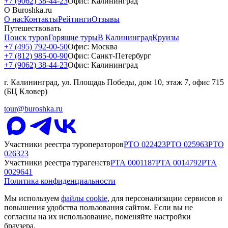
+7 (9062) 38-44-23
Офис: Калининград
О Buroshka.ru
О нас
Контакты
Рейтинги
Отзывы
Путешествовать
Поиск туров
Горящие туры
В Калининград
Круизы
+7 (495) 792-00-50
Офис: Москва
+7 (812) 985-00-90
Офис: Санкт-Петербург
+7 (9062) 38-44-23
Офис: Калининград
г. Калининград, ул. Площадь Победы, дом 10, этаж 7, офис 715
(БЦ Кловер)
tour@buroshka.ru
Участники реестра туроператоров
РТО
022423
РТО
025963
РТО
026323
Участники реестра турагенств
РТА
0001187
РТА
0014792
РТА
0029641
Политика конфиденциальности
Мы используем
файлы cookie
, для персонализации сервисов и
повышения удобства пользования сайтом. Если вы не
согласны на их использование, поменяйте настройки
браузера.