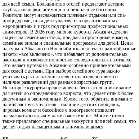
для всей семьи. Большинство отелей предлагают детские
клубы, аквапарки, анимацию и безопасные бассейны.
Родители могут наслаждаться пляжным отдыхом или спа-
процедурами, пока дети участвуют в организованных
мероприятиях и играх под присмотром профессиональных
аниматоров. В 2026 году многие курорты Абхазия сделали
акцент на семейный отдых, предлагая просторные номера,
семейные виллы и специальные программы для детей. Цены
на туры в Абхазию из Новосибирска включают разнообразные
пакеты «все включено», что избавляет от дополнительных
расходов и позволяет полностью сосредоточиться на отдыхе.
Это делает путевки в Абхазию особенно привлекательными
для семей с детьми. При выборе семейного тура важно
учитывать расположение отеля относительно пляжа и
наличие развлечений для разных возрастных групп.
Некоторые курорты предоставляют бесплатное проживание
для детей до определенного возраста, что делает отдых более
доступным и экономичным. Кроме того, обратите внимание
на инфраструктуру отеля – наличие детских площадок,
игровых комнат и бассейнов с подогревом позволит
наслаждаться отдыхом даже в межсезонье. Многие отели
также предлагают специальные экскурсии для всей семьи, что
делает отдых насыщенным и запоминающимся.