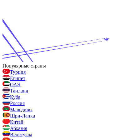
Популярные страны
Турция
Египет
ОАЭ
Таиланд
Куба
Россия
Мальдивы
Шри-Ланка
Китай
Абхазия
Венесуэла