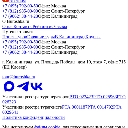
Вьетнам
+7 (495) 792-00-50
Офис: Москва
+7 (812) 985-00-90
Офис: Санкт-Петербург
+7 (9062) 38-44-23
Офис: Калининград
О Buroshka.ru
О нас
Контакты
Рейтинги
Отзывы
Путешествовать
Поиск туров
Горящие туры
В Калининград
Круизы
+7 (495) 792-00-50
Офис: Москва
+7 (812) 985-00-90
Офис: Санкт-Петербург
+7 (9062) 38-44-23
Офис: Калининград
г. Калининград, ул. Площадь Победы, дом 10, этаж 7, офис 715
(БЦ Кловер)
tour@buroshka.ru
Участники реестра туроператоров
РТО
022423
РТО
025963
РТО
026323
Участники реестра турагенств
РТА
0001187
РТА
0014792
РТА
0029641
Политика конфиденциальности
Мы используем
файлы cookie
, для персонализации сервисов и