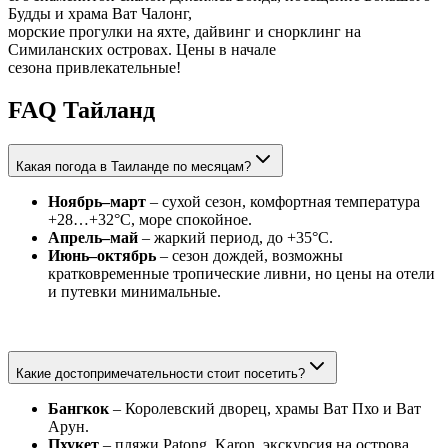
Будды и храма Ват Чалонг,
морские прогулки на яхте, дайвинг и снорклинг на
Симиланских островах. Цены в начале
сезона привлекательные!
FAQ Тайланд
Какая погода в Таиланде по месяцам?
Ноябрь–март
– сухой сезон, комфортная температура
+28…+32°C, море спокойное.
Апрель–май
– жаркий период, до +35°C.
Июнь–октябрь
– сезон дождей, возможны
кратковременные тропические ливни, но цены на отели
и путевки минимальные.
Какие достопримечательности стоит посетить?
Бангкок
– Королевский дворец, храмы Ват Пхо и Ват
Арун.
Пхукет
– пляжи Patong, Karon, экскурсия на острова