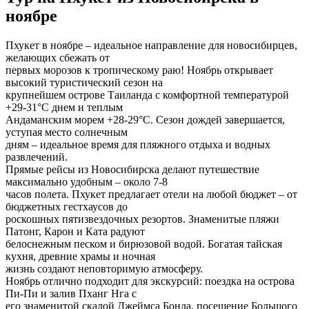
ноябре
Пхукет в ноябре – идеальное направление для новосибирцев,
желающих сбежать от
первых морозов к тропическому раю! Ноябрь открывает
высокий туристический сезон на
крупнейшем острове Таиланда с комфортной температурой
+29-31°C днем и теплым
Андаманским морем +28-29°C. Сезон дождей завершается,
уступая место солнечным
дням – идеальное время для пляжного отдыха и водных
развлечений.
Прямые рейсы из Новосибирска делают путешествие
максимально удобным – около 7-8
часов полета. Пхукет предлагает отели на любой бюджет – от
бюджетных гестхаусов до
роскошных пятизвездочных резортов. Знаменитые пляжи
Патонг, Карон и Ката радуют
белоснежным песком и бирюзовой водой. Богатая тайская
кухня, древние храмы и ночная
жизнь создают неповторимую атмосферу.
Ноябрь отлично подходит для экскурсий: поездка на острова
Пи-Пи и залив Пханг Нга с
его знаменитой скалой Джеймса Бонда, посещение Большого