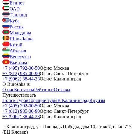
Египет
ОАЭ
Таиланд
Куба
Россия
Мальдивы
Шри-Ланка
Китай
Абхазия
Венесуэла
Вьетнам
+7 (495) 792-00-50
Офис: Москва
+7 (812) 985-00-90
Офис: Санкт-Петербург
+7 (9062) 38-44-23
Офис: Калининград
О Buroshka.ru
О нас
Контакты
Рейтинги
Отзывы
Путешествовать
Поиск туров
Горящие туры
В Калининград
Круизы
+7 (495) 792-00-50
Офис: Москва
+7 (812) 985-00-90
Офис: Санкт-Петербург
+7 (9062) 38-44-23
Офис: Калининград
г. Калининград, ул. Площадь Победы, дом 10, этаж 7, офис 715
(БЦ Кловер)