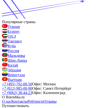
Популярные страны
Турция
Египет
ОАЭ
Таиланд
Куба
Россия
Мальдивы
Шри-Ланка
Китай
Абхазия
Венесуэла
Вьетнам
+7 (495) 792-00-50
Офис: Москва
+7 (812) 985-00-90
Офис: Санкт-Петербург
+7 (9062) 38-44-23
Офис: Калининград
О Buroshka.ru
О нас
Контакты
Рейтинги
Отзывы
Путешествовать