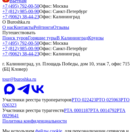
Вьетнам
+7 (495) 792-00-50
Офис: Москва
+7 (812) 985-00-90
Офис: Санкт-Петербург
+7 (9062) 38-44-23
Офис: Калининград
О Buroshka.ru
О нас
Контакты
Рейтинги
Отзывы
Путешествовать
Поиск туров
Горящие туры
В Калининград
Круизы
+7 (495) 792-00-50
Офис: Москва
+7 (812) 985-00-90
Офис: Санкт-Петербург
+7 (9062) 38-44-23
Офис: Калининград
г. Калининград, ул. Площадь Победы, дом 10, этаж 7, офис 715
(БЦ Кловер)
tour@buroshka.ru
Участники реестра туроператоров
РТО
022423
РТО
025963
РТО
026323
Участники реестра турагенств
РТА
0001187
РТА
0014792
РТА
0029641
Политика конфиденциальности
Мы используем
файлы cookie
, для персонализации сервисов и