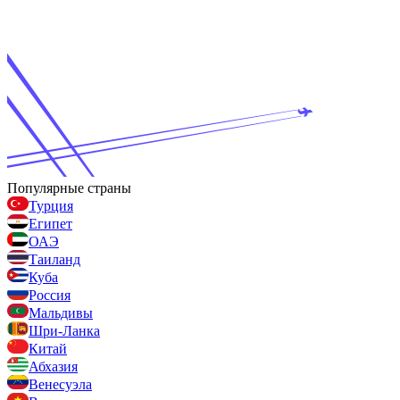
Популярные страны
Турция
Египет
ОАЭ
Таиланд
Куба
Россия
Мальдивы
Шри-Ланка
Китай
Абхазия
Венесуэла