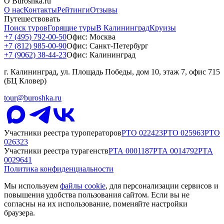
О Buroshka.ru
О нас
Контакты
Рейтинги
Отзывы
Путешествовать
Поиск туров
Горящие туры
В Калининград
Круизы
+7 (495) 792-00-50
Офис: Москва
+7 (812) 985-00-90
Офис: Санкт-Петербург
+7 (9062) 38-44-23
Офис: Калининград
г. Калининград, ул. Площадь Победы, дом 10, этаж 7, офис 715
(БЦ Кловер)
tour@buroshka.ru
Участники реестра туроператоров
РТО
022423
РТО
025963
РТО
026323
Участники реестра турагенств
РТА
0001187
РТА
0014792
РТА
0029641
Политика конфиденциальности
Мы используем
файлы cookie
, для персонализации сервисов и
повышения удобства пользования сайтом. Если вы не
согласны на их использование, поменяйте настройки
браузера.