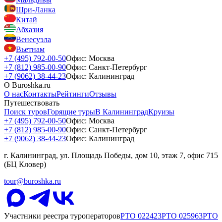
Шри-Ланка
Китай
Абхазия
Венесуэла
Вьетнам
+7 (495) 792-00-50
Офис: Москва
+7 (812) 985-00-90
Офис: Санкт-Петербург
+7 (9062) 38-44-23
Офис: Калининград
О Buroshka.ru
О нас
Контакты
Рейтинги
Отзывы
Путешествовать
Поиск туров
Горящие туры
В Калининград
Круизы
+7 (495) 792-00-50
Офис: Москва
+7 (812) 985-00-90
Офис: Санкт-Петербург
+7 (9062) 38-44-23
Офис: Калининград
г. Калининград, ул. Площадь Победы, дом 10, этаж 7, офис 715
(БЦ Кловер)
tour@buroshka.ru
Участники реестра туроператоров
РТО
022423
РТО
025963
РТО