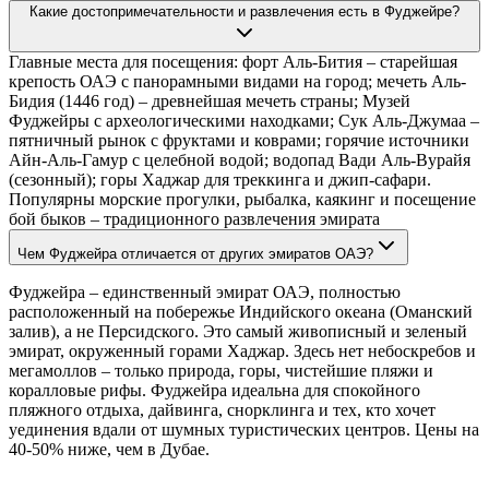
Какие достопримечательности и развлечения есть в Фуджейре?
Главные места для посещения: форт Аль-Бития – старейшая
крепость ОАЭ с панорамными видами на город; мечеть Аль-
Бидия (1446 год) – древнейшая мечеть страны; Музей
Фуджейры с археологическими находками; Сук Аль-Джумаа –
пятничный рынок с фруктами и коврами; горячие источники
Айн-Аль-Гамур с целебной водой; водопад Вади Аль-Вурайя
(сезонный); горы Хаджар для треккинга и джип-сафари.
Популярны морские прогулки, рыбалка, каякинг и посещение
бой быков – традиционного развлечения эмирата
Чем Фуджейра отличается от других эмиратов ОАЭ?
Фуджейра – единственный эмират ОАЭ, полностью
расположенный на побережье Индийского океана (Оманский
залив), а не Персидского. Это самый живописный и зеленый
эмират, окруженный горами Хаджар. Здесь нет небоскребов и
мегамоллов – только природа, горы, чистейшие пляжи и
коралловые рифы. Фуджейра идеальна для спокойного
пляжного отдыха, дайвинга, снорклинга и тех, кто хочет
уединения вдали от шумных туристических центров. Цены на
40-50% ниже, чем в Дубае.