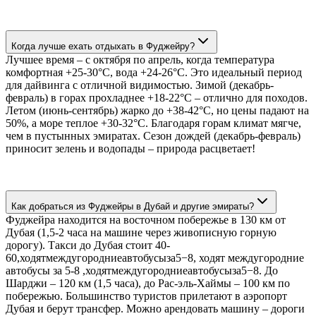
Когда лучше ехать отдыхать в Фуджейру?
Лучшее время – с октября по апрель, когда температура
комфортная +25-30°C, вода +24-26°C. Это идеальный период
для дайвинга с отличной видимостью. Зимой (декабрь-
февраль) в горах прохладнее +18-22°C – отлично для походов.
Летом (июнь-сентябрь) жарко до +38-42°C, но цены падают на
50%, а море теплое +30-32°C. Благодаря горам климат мягче,
чем в пустынных эмиратах. Сезон дождей (декабрь-февраль)
приносит зелень и водопады – природа расцветает!
Как добраться из Фуджейры в Дубай и другие эмираты?
Фуджейра находится на восточном побережье в 130 км от
Дубая (1,5-2 часа на машине через живописную горную
дорогу). Такси до Дубая стоит 40-
60,ходятмеждугородниеавтобусыза5−8, ходят междугородние
автобусы за 5-8 ,ходятмеждугородниеавтобусыза5−8. До
Шарджи – 120 км (1,5 часа), до Рас-эль-Хаймы – 100 км по
побережью. Большинство туристов прилетают в аэропорт
Дубая и берут трансфер. Можно арендовать машину – дороги