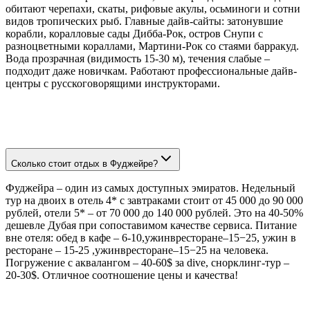
обитают черепахи, скаты, рифовые акулы, осьминоги и сотни
видов тропических рыб. Главные дайв-сайты: затонувшие
корабли, коралловые сады Дибба-Рок, остров Снупи с
разноцветными кораллами, Мартини-Рок со стаями барракуд.
Вода прозрачная (видимость 15-30 м), течения слабые –
подходит даже новичкам. Работают профессиональные дайв-
центры с русскоговорящими инструкторами.
Сколько стоит отдых в Фуджейре?
Фуджейра – один из самых доступных эмиратов. Недельный
тур на двоих в отель 4* с завтраками стоит от 45 000 до 90 000
рублей, отели 5* – от 70 000 до 140 000 рублей. Это на 40-50%
дешевле Дубая при сопоставимом качестве сервиса. Питание
вне отеля: обед в кафе – 6-10,ужинвресторане–15−25, ужин в
ресторане – 15-25 ,ужинвресторане–15−25 на человека.
Погружение с аквалангом – 40-60$ за dive, снорклинг-тур –
20-30$. Отличное соотношение цены и качества!