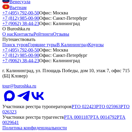
Венесуэла
Вьетнам
+7 (495) 792-00-50
Офис: Москва
+7 (812) 985-00-90
Офис: Санкт-Петербург
+7 (9062) 38-44-23
Офис: Калининград
О Buroshka.ru
О нас
Контакты
Рейтинги
Отзывы
Путешествовать
Поиск туров
Горящие туры
В Калининград
Круизы
+7 (495) 792-00-50
Офис: Москва
+7 (812) 985-00-90
Офис: Санкт-Петербург
+7 (9062) 38-44-23
Офис: Калининград
г. Калининград, ул. Площадь Победы, дом 10, этаж 7, офис 715
(БЦ Кловер)
tour@buroshka.ru
Участники реестра туроператоров
РТО
022423
РТО
025963
РТО
026323
Участники реестра турагенств
РТА
0001187
РТА
0014792
РТА
0029641
Политика конфиденциальности