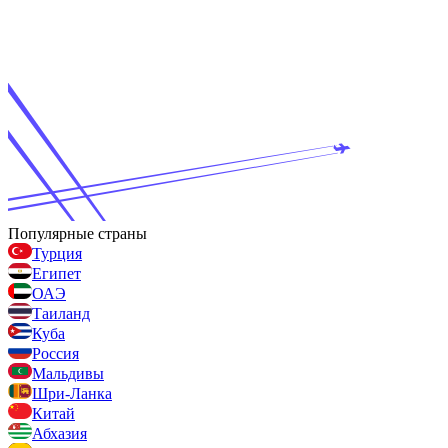
Популярные страны
Турция
Египет
ОАЭ
Таиланд
Куба
Россия
Мальдивы
Шри-Ланка
Китай
Абхазия