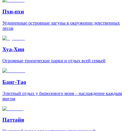
Пхи-пхи
Уединенные островные лагуны в окружении девственных
лесов
Хуа-Хин
Огромные тропические парки и отдых всей семьей
Банг-Тао
Элитный отдых у бирюзового моря – наслаждение каждым
мигом
Паттайя