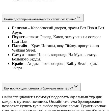
Какие достопримечательности стоит посетить?
Бангкок
– Королевский дворец, храмы Ват Пхо и Ват
Арун.
Пхукет
– пляжи Patong, Karon, экскурсия на острова
Пхи-Пхи.
Паттайя
– Храм Истины, шоу Tiffany, прогулки по
Walking Street.
Самуи
– пляж Чавенг, водопады На Муанг, статуя
Большого Будды.
Краби
– Андаманские острова, Railay Beach, храм
Тигра.
Как происходит оплата и бронирование тура?
Наши специалисты помогут подобрать идеальный тур для
каждого путешественника. Онлайн система бронирования
позволяет купить тур в любое удобное время. Туристическая
компания предлагает выгодные предложения на авиабилеты и