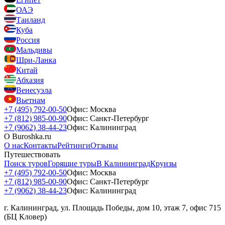
ОАЭ
Таиланд
Куба
Россия
Мальдивы
Шри-Ланка
Китай
Абхазия
Венесуэла
Вьетнам
+7 (495) 792-00-50
Офис: Москва
+7 (812) 985-00-90
Офис: Санкт-Петербург
+7 (9062) 38-44-23
Офис: Калининград
О Buroshka.ru
О нас
Контакты
Рейтинги
Отзывы
Путешествовать
Поиск туров
Горящие туры
В Калининград
Круизы
+7 (495) 792-00-50
Офис: Москва
+7 (812) 985-00-90
Офис: Санкт-Петербург
+7 (9062) 38-44-23
Офис: Калининград
г. Калининград, ул. Площадь Победы, дом 10, этаж 7, офис 715
(БЦ Кловер)