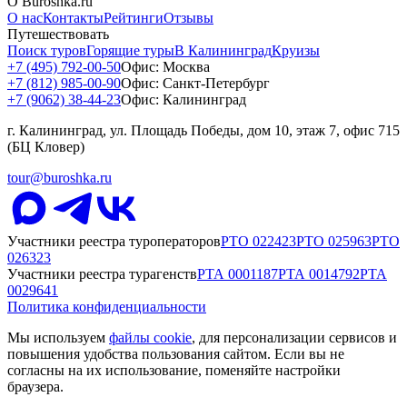
О Buroshka.ru
О нас
Контакты
Рейтинги
Отзывы
Путешествовать
Поиск туров
Горящие туры
В Калининград
Круизы
+7 (495) 792-00-50
Офис: Москва
+7 (812) 985-00-90
Офис: Санкт-Петербург
+7 (9062) 38-44-23
Офис: Калининград
г. Калининград, ул. Площадь Победы, дом 10, этаж 7, офис 715
(БЦ Кловер)
tour@buroshka.ru
Участники реестра туроператоров
РТО
022423
РТО
025963
РТО
026323
Участники реестра турагенств
РТА
0001187
РТА
0014792
РТА
0029641
Политика конфиденциальности
Мы используем
файлы cookie
, для персонализации сервисов и
повышения удобства пользования сайтом. Если вы не
согласны на их использование, поменяйте настройки
браузера.