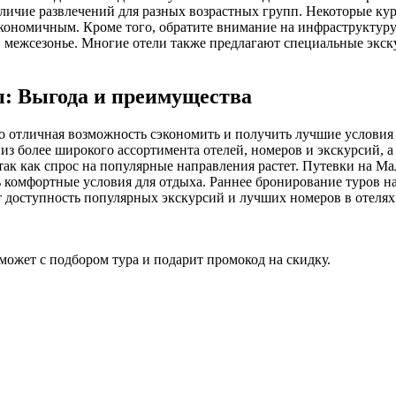
личие развлечений для разных возрастных групп. Некоторые ку
экономичным. Кроме того, обратите внимание на инфраструктуру
в межсезонье. Многие отели также предлагают специальные экск
ы: Выгода и преимущества
о отличная возможность сэкономить и получить лучшие условия
ь из более широкого ассортимента отелей, номеров и экскурсий, 
ак как спрос на популярные направления растет. Путевки на Ма
ь комфортные условия для отдыха. Раннее бронирование туров на
ет доступность популярных экскурсий и лучших номеров в отеля
ожет с подбором тура и подарит промокод на скидку.