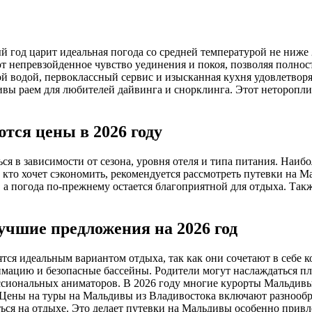
й год царит идеальная погода со средней температурой не ниже
 непревзойденное чувство уединения и покоя, позволяя полнос
 водой, первоклассный сервис и изысканная кухня удовлетворя
вы раем для любителей дайвинга и снорклинга. Этот неторопл
тся цены в 2026 году
я в зависимости от сезона, уровня отеля и типа питания. Наиб
 кто хочет сэкономить, рекомендуется рассмотреть путевки на 
 а погода по-прежнему остается благоприятной для отдыха. Так
чшие предложения на 2026 год
тся идеальным вариантом отдыха, так как они сочетают в себе к
имацию и безопасные бассейны. Родители могут наслаждаться п
сиональных аниматоров. В 2026 году многие курорты Мальдивы 
Цены на туры на Мальдивы из Владивостока включают разнообра
ься на отдыхе. Это делает путевки на Мальдивы особенно привл