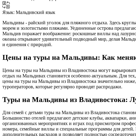
Язык:
Мальдивский язык
Мальдивы - райский уголок для пляжного отдыха. Здесь круглы
морем и золотистыми пляжами. Уединенные острова предлагают
Мальдив поражает воображение: роскошные виллы над лазурной
океана открывают удивительный подводный мир, делая Мальди
и единения с природой.
Цены на туры на Мальдивы: Как меняю
Цены на туры на Мальдивы из Владивостока могут варьироватьс
отдых на Мальдивах становится особенно актуальным. Для тех,
цены на туры на Мальдивы из Владивостока значительно ниже,
туроператоров, которые регулярно проводят распродажи.
Туры на Мальдивы из Владивостока: Лу
Для семей с детьми туры на Мальдивы из Владивостока становя
Большинство отелей предлагают детские клубы, аквапарки, ан
организованных мероприятиях и играх под присмотром профес
номера, семейные виллы и специальные программы для детей. 
дополнительных расходов и позволяет полностью сосредоточит