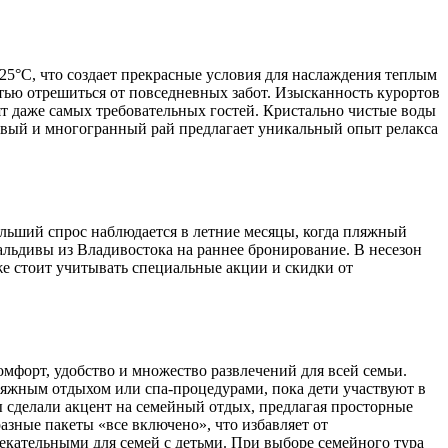
 25°C, что создает прекрасные условия для наслаждения теплым
тью отрешиться от повседневных забот. Изысканность курортов
т даже самых требовательных гостей. Кристально чистые воды
ивый и многогранный рай предлагает уникальный опыт релакса
ольший спрос наблюдается в летние месяцы, когда пляжный
Мальдивы из Владивостока на раннее бронирование. В несезон
же стоит учитывать специальные акции и скидки от
омфорт, удобство и множество развлечений для всей семьи.
ляжным отдыхом или спа-процедурами, пока дети участвуют в
сделали акцент на семейный отдых, предлагая просторные
зные пакеты «все включено», что избавляет от
екательными для семей с детьми. При выборе семейного тура