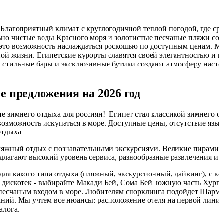
Благоприятный климат с круглогодичной теплой погодой, где сре
ьно чистые воды Красного моря и золотистые песчаные пляжи с
 это возможность наслаждаться роскошью по доступным ценам. 
ной жизни. Египетские курорты славятся своей элегантностью и
стильные бары и эксклюзивные бутики создают атмосферу насто
е предложения на 2026 год
е зимнего отдыха для россиян! Египет стал классикой зимнего о
возможность искупаться в море. Доступные цены, отсутствие язы
отдыха.
 пляжный отдых с познавательными экскурсиями. Великие пирам
лагают высокий уровень сервиса, разнообразные развлечения и
ля какого типа отдыха (пляжный, экскурсионный, дайвинг), с кем
 дискотек - выбирайте Макади Бей, Сома Бей, южную часть Хур
 песчаным входом в море. Любителям снорклинга подойдет Шарм
ний. Мы учтем все нюансы: расположение отеля на первой линии
алога.