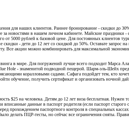
ия для наших клиентов. Раннее бронирование - скидки до 30% п
те за новостями в нашем личном кабинете. Майские праздники -
го от 5000 рублей к базовой цене. Для постоянных клиентов тур
е скидки - дети до 12 лет со скидкой до 50%. Оставьте запрос 
ету. Все акции можно комбинировать для максимальной экономи
винга в мире. Для погружений лучше всего подходит Марса Алам
Blue Hole - знаменитой подводной пещерой. Шарм-эль-Шейх пред
сающими коралловыми садами. Сафага подойдет тем, кто хочет 
ойти обучение, получить сертификат и организовать ночной да
ость $25 на человека. Детям до 12 лет виза бесплатная. Нужен 
ли вписанные данные в паспорт родителя (если паспорт старого 
я перед прохождением паспортного контроля в специальных касса
 было делать ПЦР-тесты, но сейчас все ограничения сняты. Прав