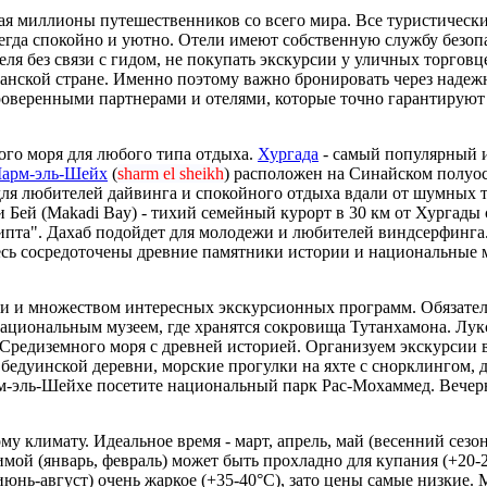
ая миллионы путешественников со всего мира. Все туристически
сегда спокойно и уютно. Отели имеют собственную службу безопа
ля без связи с гидом, не покупать экскурсии у уличных торговц
анской стране. Именно поэтому важно бронировать через надежн
роверенными партнерами и отелями, которые точно гарантируют
ого моря для любого типа отдыха.
Хургада
- самый популярный и
арм-эль-Шейх
(
sharm el sheikh
) расположен на Синайском полуо
ля любителей дайвинга и спокойного отдыха вдали от шумных т
и Бей (Makadi Bay) - тихий семейный курорт в 30 км от Хургад
ипта". Дахаб подойдет для молодежи и любителей виндсерфинга
сь сосредоточены древние памятники истории и национальные 
 и множеством интересных экскурсионных программ. Обязател
 национальным музеем, где хранятся сокровища Тутанхамона. Лу
у Средиземного моря с древней историей. Организуем экскурсии
бедуинской деревни, морские прогулки на яхте с снорклингом,
м-эль-Шейхе посетите национальный парк Рас-Мохаммед. Вечерн
климату. Идеальное время - март, апрель, май (весенний сезон) 
Зимой (январь, февраль) может быть прохладно для купания (+20
нь-август) очень жаркое (+35-40°C), зато цены самые низкие. 