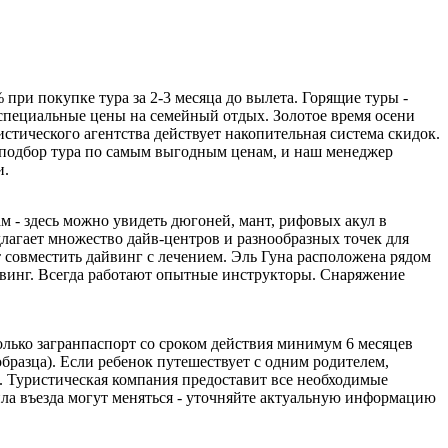
ри покупке тура за 2-3 месяца до вылета. Горящие туры -
 специальные цены на семейный отдых. Золотое время осени
истического агентства действует накопительная система скидок.
на подбор тура по самым выгодным ценам, и наш менеджер
и.
 - здесь можно увидеть дюгоней, мант, рифовых акул в
лагает множество дайв-центров и разнообразных точек для
совместить дайвинг с лечением. Эль Гуна расположена рядом
йвинг. Всегда работают опытные инструкторы. Снаряжение
только загранпаспорт со сроком действия минимум 6 месяцев
образца). Если ребенок путешествует с одним родителем,
х. Туристическая компания предоставит все необходимые
ила въезда могут меняться - уточняйте актуальную информацию