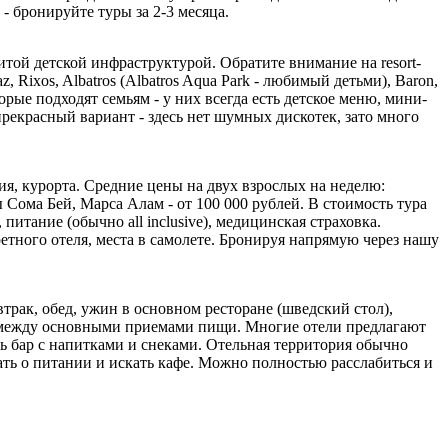
- бронируйте туры за 2-3 месяца.
той детской инфраструктурой. Обратите внимание на resort-
 Rixos, Albatros (Albatros Aqua Park - любимый детьми), Baron,
торые подходят семьям - у них всегда есть детское меню, мини-
рекрасный вариант - здесь нет шумных дискотек, зато много
ия, курорта. Средние цены на двух взрослых на неделю:
 Сома Бей, Марса Алам - от 100 000 рублей. В стоимость тура
питание (обычно all inclusive), медицинская страховка.
етного отеля, места в самолете. Бронируя напрямую через нашу
втрак, обед, ужин в основном ресторане (шведский стол),
ски между основными приемами пищи. Многие отели предлагают
есть бар с напитками и снеками. Отельная территория обычно
ать о питании и искать кафе. Можно полностью расслабиться и