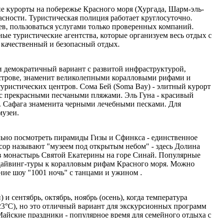
е курорты на побережье Красного моря (Хургада, Шарм-эль-
сности. Туристическая полиция работает круглосуточно.
ев, пользоваться услугами только проверенных компаний.
ые туристические агентства, которые организуем весь отдых с
 качественный и безопасный отдых.
 демократичный вариант с развитой инфраструктурой,
строве, знаменит великолепными коралловыми рифами и
уристических центров. Сома Бей (Soma Bay) - элитный курорт
ы с прекрасными песчаными пляжами. Эль Гуна - красивый
. Сафага знаменита черными лечебными песками. Для
музеи.
ьно посмотреть пирамиды Гизы и Сфинкса - единственное
ксор называют "музеем под открытым небом" - здесь Долина
 в монастырь Святой Екатерины на горе Синай. Популярные
 дайвинг-туры к коралловым рифам Красного моря. Можно
ие шоу "1001 ночь" с танцами и ужином .
и сентябрь, октябрь, ноябрь (осень), когда температура
-23°C), но это отличный вариант для экскурсионных программ
Майские праздники - популярное время для семейного отдыха с