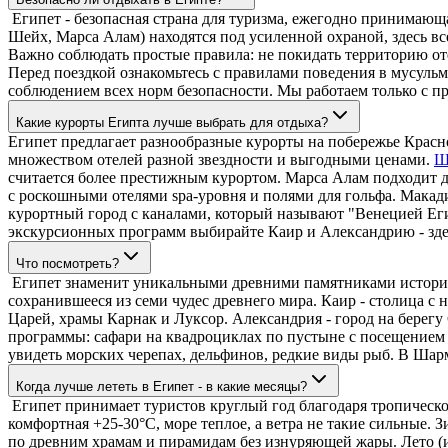
Египет - безопасная страна для туризма, ежегодно принимающ
Шейх, Марса Алам) находятся под усиленной охраной, здесь в
Важно соблюдать простые правила: не покидать территорию оте
Перед поездкой ознакомьтесь с правилами поведения в мусульм
соблюдением всех норм безопасности. Мы работаем только с п
Какие курорты Египта лучше выбрать для отдыха?
Египет предлагает разнообразные курорты на побережье Красн
множеством отелей разной звездности и выгодными ценами.
Ш
считается более престижным курортом. Марса Алам подходит д
с роскошными отелями spa-уровня и полями для гольфа. Макад
курортный город с каналами, который называют "Венецией Ег
экскурсионных программ выбирайте Каир и Александрию - зде
Что посмотреть?
Египет знаменит уникальными древними памятниками истории
сохранившееся из семи чудес древнего мира. Каир - столица с
Царей, храмы Карнак и Луксор. Александрия - город на берег
программы: сафари на квадроциклах по пустыне с посещением 
увидеть морских черепах, дельфинов, редкие виды рыб. В Шар
Когда лучше лететь в Египет - в какие месяцы?
Египет принимает туристов круглый год благодаря тропическому 
комфортная +25-30°C, море теплое, а ветра не такие сильные. 
по древним храмам и пирамидам без изнуряющей жары. Лето (ию