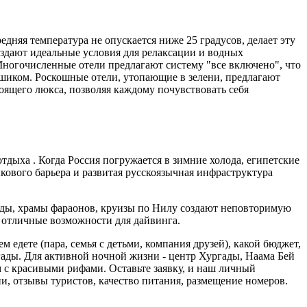
дняя температура не опускается ниже 25 градусов, делает эту
оздают идеальные условия для релаксации и водных
Многочисленные отели предлагают систему "все включено", что
 шиком. Роскошные отели, утопающие в зелени, предлагают
ящего люкса, позволяя каждому почувствовать себя
тдыха . Когда Россия погружается в зимние холода, египетские
кового барьера и развитая русскоязычная инфраструктура
иды, храмы фараонов, круизы по Нилу создают неповторимую
 отличные возможности для дайвинга.
 едете (пара, семья с детьми, компания друзей), какой бюджет,
гады. Для активной ночной жизни - центр Хургады, Наама Бей
 с красивыми рифами. Оставьте заявку, и наш личный
, отзывы туристов, качество питания, размещение номеров.