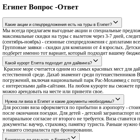
Египет Вопрос -Ответ
Какие акции и спецпредложения есть на туры в Египет?
Мы всегда предлагаем выгодные акции и специальные предложен
максимальные скидки на туры с вылетом через 3-7 дней, следи
(сентябрь-ноябрь) - сезонные спецпредложения с доплатами все
Групповые заявки - скидки для компании от 4 взрослых. Детски
подберет именно тот вариант, который подходит вашему бюдж
Какой курорт Египта подходит для дайвинга?
Красное море считается одним из самых красивых мест для дай
естественной среде. Дахаб знаменит среди путешественников 
погружений, включая национальный парк Рас-Мохаммед с потря
с интересными дайв-сайтами. На любом курорте вы сможете пр
можно арендовать на месте или привезти свое.
Нужна ли виза в Египет и какие документы необходимы?
Для россиян виза оформляется по прибытии в аэропорту - стоим
после окончания поездки. Для детей - детский загранпаспорт и
нотариальное согласие от второго не требуется. Виза ставитс
документы: ваучер, страховку, памятку туриста. Раньше нужно
у нашего специалиста при бронировании.
Безопасно ли отдыхать в Египте?