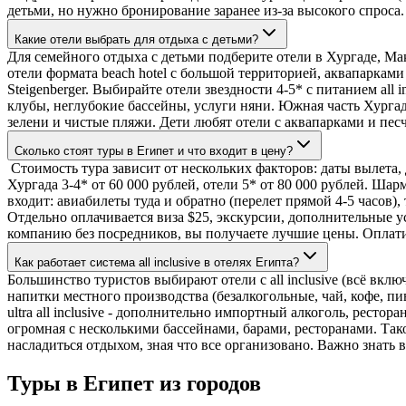
детьми, но нужно бронирование заранее из-за высокого спроса.
Какие отели выбрать для отдыха с детьми?
Для семейного отдыха с детьми подберите отели в Хургаде, Ма
отели формата beach hotel с большой территорией, аквапарками (
Steigenberger. Выбирайте отели звездности 4-5* с питанием all 
клубы, неглубокие бассейны, услуги няни. Южная часть Хургад
зелени и чистые пляжи. Дети любят отели с аквапарками и пес
Сколько стоят туры в Египет и что входит в цену?
Стоимость тура зависит от нескольких факторов: даты вылета, 
Хургада 3-4* от 60 000 рублей, отели 5* от 80 000 рублей. Ша
входит: авиабилеты туда и обратно (перелет прямой 4-5 часов),
Отдельно оплачивается виза $25, экскурсии, дополнительные у
компанию без посредников, вы получаете лучшие цены. Оплати
Как работает система all inclusive в отелях Египта?
Большинство туристов выбирают отели с all inclusive (всё вклю
напитки местного производства (безалкогольные, чай, кофе, п
ultra all inclusive - дополнительно импортный алкоголь, ресто
огромная с несколькими бассейнами, барами, ресторанами. Так
насладиться отдыхом, зная что все организовано. Важно знать в
Туры в Египет из городов