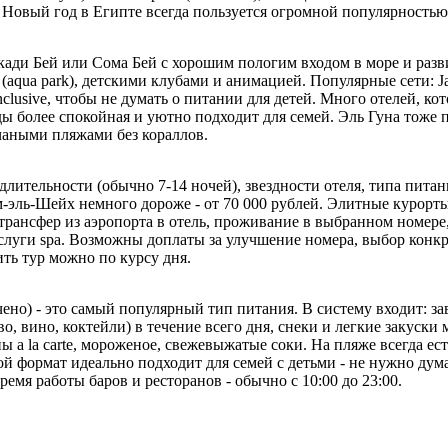
 Новый год в Египте всегда пользуется огромной популярностью 
кади Бей или Сома Бей с хорошим пологим входом в море и разви
aqua park), детскими клубами и анимацией. Популярные сети: Jaz,
inclusive, чтобы не думать о питании для детей. Много отелей, ко
ы более спокойная и уютно подходит для семей. Эль Гуна тоже п
чаными пляжами без кораллов.
длительности (обычно 7-14 ночей), звездности отеля, типа питан
рм-эль-Шейх немного дороже - от 70 000 рублей. Элитные курорты
 трансфер из аэропорта в отель, проживание в выбранном номере, 
слуги spa. Возможны доплаты за улучшение номера, выбор конкр
ть тур можно по курсу дня.
чено) - это самый популярный тип питания. В систему входит: за
иво, вино, коктейли) в течение всего дня, снеки и легкие заку
раны a la carte, мороженое, свежевыжатые соки. На пляже всегда 
ой формат идеально подходит для семей с детьми - не нужно дум
ремя работы баров и ресторанов - обычно с 10:00 до 23:00.