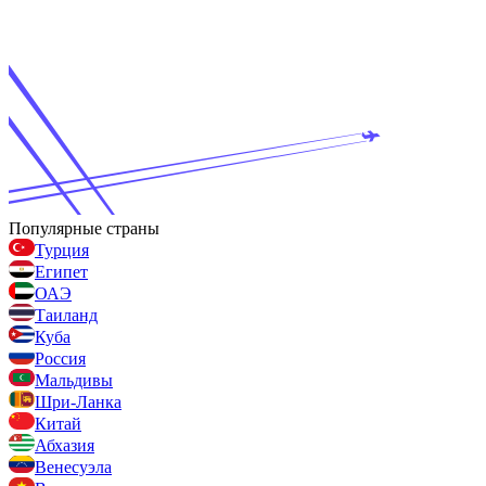
Популярные страны
Турция
Египет
ОАЭ
Таиланд
Куба
Россия
Мальдивы
Шри-Ланка
Китай
Абхазия
Венесуэла