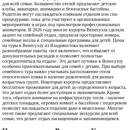
для всей семьи. Большинство отелей предлагают детские
клубы, аквапарки, анимацию и безопасные бассейны.
Родители могут наслаждаться пляжным отдыхом или спа-
процедурами, пока дети участвуют в организованных
мероприятиях и играх под присмотром профессиональных
аниматоров. В 2026 году многие курорты Венесуэла сделали
акцент на семейный отдых, предлагая просторные номера,
семейные виллы и специальные программы для детей. Цены
на туры в Венесуэлу из Владивостока включают
разнообразные пакеты «все включено», что избавляет от
дополнительных расходов и позволяет полностью
сосредоточиться на отдыхе. Это делает путевки в Венесуэлу
особенно привлекательными для семей с детьми. При выборе
семейного тура важно учитывать расположение отеля
относительно пляжа и наличие развлечений для разных
возрастных групп. Некоторые курорты предоставляют
бесплатное проживание для детей до определенного возраста,
что делает отдых более доступным и экономичным. Кроме
того, обратите внимание на инфраструктуру отеля – наличие
детских площадок, игровых комнат и бассейнов с подогревом
позволит наслаждаться отдыхом даже в межсезонье. Многие
отели также предлагают специальные экскурсии для всей
семьи, что делает отдых насыщенным и запоминающимся.