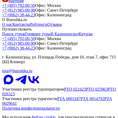
Вьетнам
+7 (495) 792-00-50
Офис: Москва
+7 (812) 985-00-90
Офис: Санкт-Петербург
+7 (9062) 38-44-23
Офис: Калининград
О Buroshka.ru
О нас
Контакты
Рейтинги
Отзывы
Путешествовать
Поиск туров
Горящие туры
В Калининград
Круизы
+7 (495) 792-00-50
Офис: Москва
+7 (812) 985-00-90
Офис: Санкт-Петербург
+7 (9062) 38-44-23
Офис: Калининград
г. Калининград, ул. Площадь Победы, дом 10, этаж 7, офис 715
(БЦ Кловер)
tour@buroshka.ru
Участники реестра туроператоров
РТО
022423
РТО
025963
РТО
026323
Участники реестра турагенств
РТА
0001187
РТА
0014792
РТА
0029641
Политика конфиденциальности
Мы используем
файлы cookie
, для персонализации сервисов и