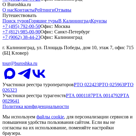
О Buroshka.ru
О нас
Контакты
Рейтинги
Отзывы
Путешествовать
Поиск туров
Горящие туры
В Калининград
Круизы
+7 (495) 792-00-50
Офис: Москва
+7 (812) 985-00-90
Офис: Санкт-Петербург
+7 (9062) 38-44-23
Офис: Калининград
г. Калининград, ул. Площадь Победы, дом 10, этаж 7, офис 715
(БЦ Кловер)
tour@buroshka.ru
Участники реестра туроператоров
РТО
022423
РТО
025963
РТО
026323
Участники реестра турагенств
РТА
0001187
РТА
0014792
РТА
0029641
Политика конфиденциальности
Мы используем
файлы cookie
, для персонализации сервисов и
повышения удобства пользования сайтом. Если вы не
согласны на их использование, поменяйте настройки
браузера.