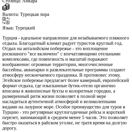
Столица:
Анкара
Валюта:
Турецкая лира
Язык:
Турецкий
Турция - идеальное направление для незабываемого пляжного
отдыха. Благодатный климат радует туристов круглый год.
Отдых на анталийском побережье - это воплощение
роскошного "все включено" с впечатляющими отельными
комплексами, где помпезность и масштаб поражают
воображение: огромные территории, многочисленные
бассейны, аквапарки и развлекательные программы создают
атмосферу нескончаемого праздника. В противовес этому,
Эгейское побережье предлагает более камерный, европейский
формат отдыха, где изысканные бутик-отели органично
вписаны в живописные бухты и колоритные городки, а
размеренный ритм жизни позволяет в полной мере
насладиться аутентичной атмосферой и великолепными
видами на лазурное море. Особое преимущество для туров в
Турцию - это регулярные круглогодичные рейсы и короткий
перелет, занимающий в среднем менее 5 часов. Это позволяет
быстро оказаться в райском уголке, не тратя время на долгую
дорогу.