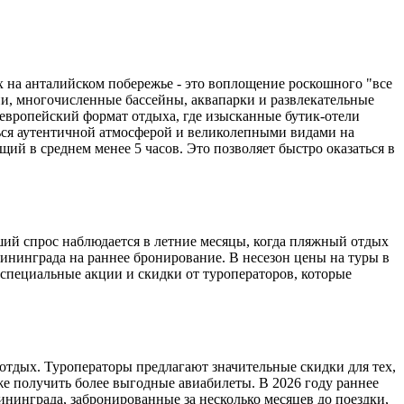
х на анталийском побережье - это воплощение роскошного "все
и, многочисленные бассейны, аквапарки и развлекательные
 европейский формат отдыха, где изысканные бутик-отели
ься аутентичной атмосферой и великолепными видами на
ий в среднем менее 5 часов. Это позволяет быстро оказаться в
ший спрос наблюдается в летние месяцы, когда пляжный отдых
лининграда на раннее бронирование. В несезон цены на туры в
 специальные акции и скидки от туроператоров, которые
отдых. Туроператоры предлагают значительные скидки для тех,
кже получить более выгодные авиабилеты. В 2026 году раннее
ининграда, забронированные за несколько месяцев до поездки,