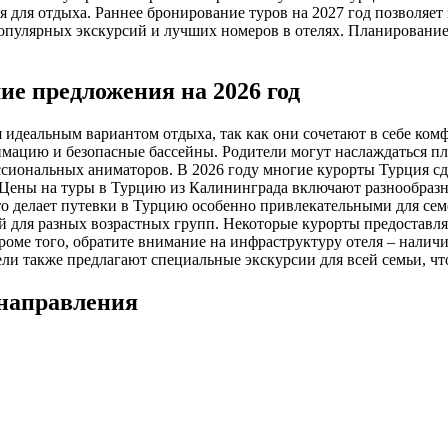
 для отдыха. Раннее бронирование туров на 2027 год позволяет 
популярных экскурсий и лучших номеров в отелях. Планирование
е предложения на 2026 год
 идеальным вариантом отдыха, так как они сочетают в себе комф
имацию и безопасные бассейны. Родители могут наслаждаться п
сиональных аниматоров. В 2026 году многие курорты Турция сд
 Цены на туры в Турцию из Калининграда включают разнообразн
то делает путевки в Турцию особенно привлекательными для сем
й для разных возрастных групп. Некоторые курорты предоставл
роме того, обратите внимание на инфраструктуру отеля – налич
ели также предлагают специальные экскурсии для всей семьи, 
 направления