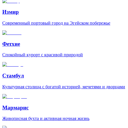
Измир
Современный портовый город на Эгейском побережье
Фетхие
Спокойный курорт с красивой природой
Стамбул
Культурная столица с богатой историей, мечетями и дворцами
Мармарис
Живописная бухта и активная ночная жизнь