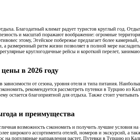
отдыха. Благодатный климат радует туристов круглый год. Отды
езность и масштаб поражают воображение: огромные территори
тивовес этому, Эгейское побережье предлагает более камерный,
, а размеренный ритм жизни позволяет в полной мере насладит
 регулярные круглогодичные рейсы и короткий перелет, занимающ
цены в 2026 году
 зависимости от сезона, уровня отеля и типа питания. Наиболь
 сэкономить, рекомендуется рассмотреть путевки в Турцию из Ка
ему остается благоприятной для отдыха. Также стоит учитывать
ыгода и преимущества
тличная возможность сэкономить и получить лучшие условия на 
более широкого ассортимента отелей, номеров и экскурсий, а та
ос на популярные направления растет. Путевки в Турцию из Кал