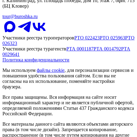
г. Калининград, ул. Площадь Победы, дом 10, этаж 7, офис 715
(БЦ Кловер)
tour@buroshka.ru
Участники реестра туроператоров
РТО
022423
РТО
025963
РТО
026323
Участники реестра турагенств
РТА
0001187
РТА
0014792
РТА
0029641
Политика конфиденциальности
Мы используем
файлы cookie
, для персонализации сервисов и
повышения удобства пользования сайтом. Если вы не
согласны на их использование, поменяйте настройки
браузера.
Все права защищены. Вся информация на сайте носит
информационный характер и не является публичной офертой,
определяемой положениями Статьи 437 Гражданского кодекса
Российской Федерации.
Все материалы данного сайта являются объектами авторского
права (в том числе дизайн). Запрещается копирование,
распространение (в том числе путем копирования на другие