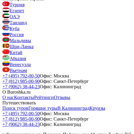
Турция
Египет
ОАЭ
Таиланд
Куба
Россия
Мальдивы
Шри-Ланка
Китай
Абхазия
Венесуэла
Вьетнам
+7 (495) 792-00-50
Офис: Москва
+7 (812) 985-00-90
Офис: Санкт-Петербург
+7 (9062) 38-44-23
Офис: Калининград
О Buroshka.ru
О нас
Контакты
Рейтинги
Отзывы
Путешествовать
Поиск туров
Горящие туры
В Калининград
Круизы
+7 (495) 792-00-50
Офис: Москва
+7 (812) 985-00-90
Офис: Санкт-Петербург
+7 (9062) 38-44-23
Офис: Калининград