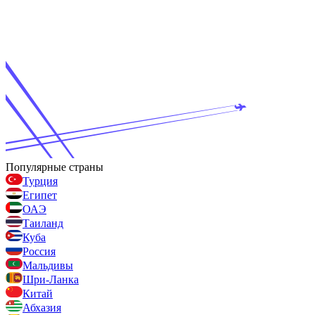
Популярные страны
Турция
Египет
ОАЭ
Таиланд
Куба
Россия
Мальдивы
Шри-Ланка
Китай
Абхазия