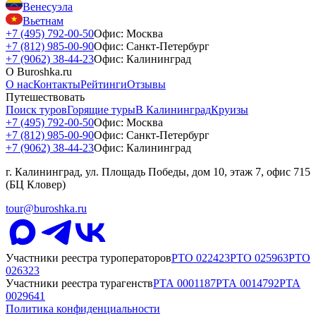
Венесуэла
Вьетнам
+7 (495) 792-00-50
Офис: Москва
+7 (812) 985-00-90
Офис: Санкт-Петербург
+7 (9062) 38-44-23
Офис: Калининград
О Buroshka.ru
О нас
Контакты
Рейтинги
Отзывы
Путешествовать
Поиск туров
Горящие туры
В Калининград
Круизы
+7 (495) 792-00-50
Офис: Москва
+7 (812) 985-00-90
Офис: Санкт-Петербург
+7 (9062) 38-44-23
Офис: Калининград
г. Калининград, ул. Площадь Победы, дом 10, этаж 7, офис 715
(БЦ Кловер)
tour@buroshka.ru
Участники реестра туроператоров
РТО
022423
РТО
025963
РТО
026323
Участники реестра турагенств
РТА
0001187
РТА
0014792
РТА
0029641
Политика конфиденциальности