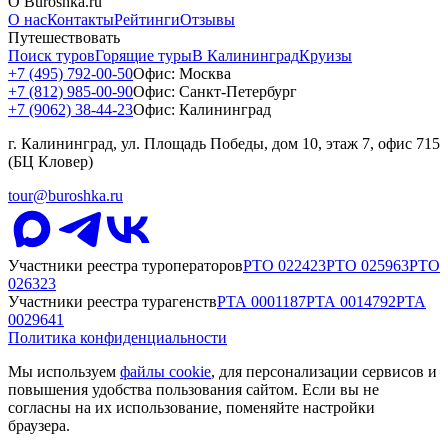
О Buroshka.ru
О нас
Контакты
Рейтинги
Отзывы
Путешествовать
Поиск туров
Горящие туры
В Калининград
Круизы
+7 (495) 792-00-50
Офис: Москва
+7 (812) 985-00-90
Офис: Санкт-Петербург
+7 (9062) 38-44-23
Офис: Калининград
г. Калининград, ул. Площадь Победы, дом 10, этаж 7, офис 715
(БЦ Кловер)
tour@buroshka.ru
Участники реестра туроператоров
РТО
022423
РТО
025963
РТО
026323
Участники реестра турагенств
РТА
0001187
РТА
0014792
РТА
0029641
Политика конфиденциальности
Мы используем
файлы cookie
, для персонализации сервисов и
повышения удобства пользования сайтом. Если вы не
согласны на их использование, поменяйте настройки
браузера.