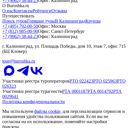
+7 (9062) 38-44-23
Офис: Калининград
О Buroshka.ru
О нас
Контакты
Рейтинги
Отзывы
Путешествовать
Поиск туров
Горящие туры
В Калининград
Круизы
+7 (495) 792-00-50
Офис: Москва
+7 (812) 985-00-90
Офис: Санкт-Петербург
+7 (9062) 38-44-23
Офис: Калининград
г. Калининград, ул. Площадь Победы, дом 10, этаж 7, офис 715
(БЦ Кловер)
tour@buroshka.ru
Участники реестра туроператоров
РТО
022423
РТО
025963
РТО
026323
Участники реестра турагенств
РТА
0001187
РТА
0014792
РТА
0029641
Политика конфиденциальности
Мы используем
файлы cookie
, для персонализации сервисов и
повышения удобства пользования сайтом. Если вы не
согласны на их использование, поменяйте настройки
браузера.