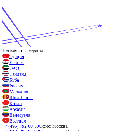
Популярные страны
Турция
Египет
ОАЭ
Таиланд
Куба
Россия
Мальдивы
Шри-Ланка
Китай
Абхазия
Венесуэла
Вьетнам
+7 (495) 792-00-50
Офис: Москва