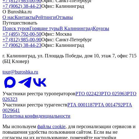
+7 (812) 985-00-90
Офис: Санкт-Петербург
+7 (9062) 38-44-23
Офис: Калининград
О Buroshka.ru
О нас
Контакты
Рейтинги
Отзывы
Путешествовать
Поиск туров
Горящие туры
В Калининград
Круизы
+7 (495) 792-00-50
Офис: Москва
+7 (812) 985-00-90
Офис: Санкт-Петербург
+7 (9062) 38-44-23
Офис: Калининград
г. Калининград, ул. Площадь Победы, дом 10, этаж 7, офис 715
(БЦ Кловер)
tour@buroshka.ru
Участники реестра туроператоров
РТО
022423
РТО
025963
РТО
026323
Участники реестра турагенств
РТА
0001187
РТА
0014792
РТА
0029641
Политика конфиденциальности
Мы используем
файлы cookie
, для персонализации сервисов и
повышения удобства пользования сайтом. Если вы не
согласны на их использование, поменяйте настройки