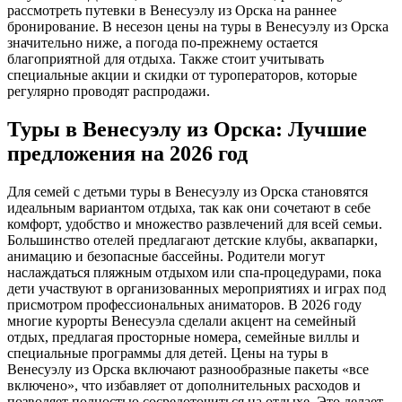
рассмотреть путевки в Венесуэлу из Орска на раннее
бронирование. В несезон цены на туры в Венесуэлу из Орска
значительно ниже, а погода по-прежнему остается
благоприятной для отдыха. Также стоит учитывать
специальные акции и скидки от туроператоров, которые
регулярно проводят распродажи.
Туры в Венесуэлу из Орска: Лучшие
предложения на 2026 год
Для семей с детьми туры в Венесуэлу из Орска становятся
идеальным вариантом отдыха, так как они сочетают в себе
комфорт, удобство и множество развлечений для всей семьи.
Большинство отелей предлагают детские клубы, аквапарки,
анимацию и безопасные бассейны. Родители могут
наслаждаться пляжным отдыхом или спа-процедурами, пока
дети участвуют в организованных мероприятиях и играх под
присмотром профессиональных аниматоров. В 2026 году
многие курорты Венесуэла сделали акцент на семейный
отдых, предлагая просторные номера, семейные виллы и
специальные программы для детей. Цены на туры в
Венесуэлу из Орска включают разнообразные пакеты «все
включено», что избавляет от дополнительных расходов и
позволяет полностью сосредоточиться на отдыхе. Это делает