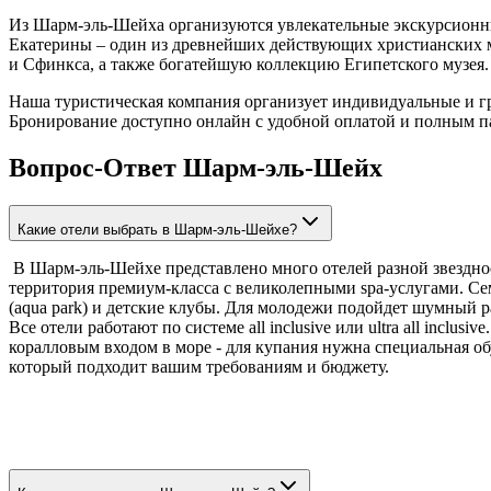
Из Шарм-эль-Шейха организуются увлекательные экскурсионн
Екатерины – один из древнейших действующих христианских 
и Сфинкса, а также богатейшую коллекцию Египетского музея.
Наша туристическая компания организует индивидуальные и гр
Бронирование доступно онлайн с удобной оплатой и полным п
Вопрос-Ответ Шарм-эль-Шейх
Какие отели выбрать в Шарм-эль-Шейхе?
В Шарм-эль-Шейхе представлено много отелей разной звездности
территория премиум-класса с великолепными spa-услугами. Семей
(aqua park) и детские клубы. Для молодежи подойдет шумный р
Все отели работают по системе all inclusive или ultra all incl
коралловым входом в море - для купания нужна специальная об
который подходит вашим требованиям и бюджету.