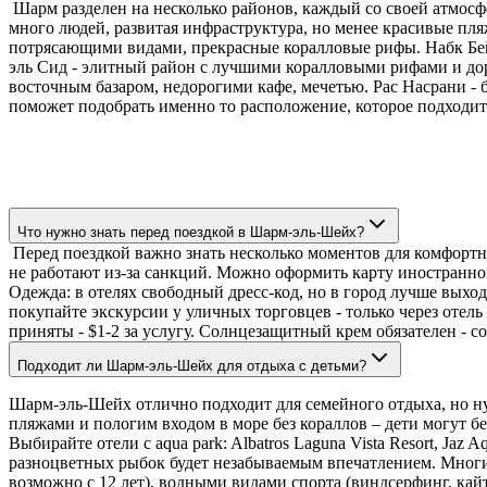
Шарм разделен на несколько районов, каждый со своей атмосфе
много людей, развитая инфраструктура, но менее красивые пл
потрясающими видами, прекрасные коралловые рифы. Набк Бей -
эль Сид - элитный район с лучшими коралловыми рифами и доро
восточным базаром, недорогими кафе, мечетью. Рас Насрани -
поможет подобрать именно то расположение, которое подходи
Что нужно знать перед поездкой в Шарм-эль-Шейх?
Перед поездкой важно знать несколько моментов для комфортно
не работают из-за санкций. Можно оформить карту иностранного
Одежда: в отелях свободный дресс-код, но в город лучше выхо
покупайте экскурсии у уличных торговцев - только через отель
приняты - $1-2 за услугу. Солнцезащитный крем обязателен - с
Подходит ли Шарм-эль-Шейх для отдыха с детьми?
Шарм-эль-Шейх отлично подходит для семейного отдыха, но нуж
пляжами и пологим входом в море без кораллов – дети могут бе
Выбирайте отели с aqua park: Albatros Laguna Vista Resort, Jaz
разноцветных рыбок будет незабываемым впечатлением. Многие
возможно с 12 лет), водными видами спорта (виндсерфинг, кай