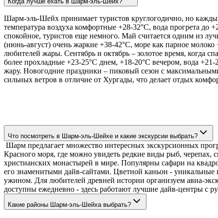
Когда лучше ехать в Шарм-эль-Шейх?
Шарм-эль-Шейх принимает туристов круглогодично, но каждый се
температура воздуха комфортные +28-32°C, вода прогрета до +
спокойное, туристов еще немного. Май считается одним из луч
(июнь-август) очень жаркие +38-42°C, море как парное молоко
любителей жары. Сентябрь и октябрь – золотое время, когда сп
более прохладные +23-25°C днем, +18-20°C вечером, вода +21-2
жару. Новогодние праздники – пиковый сезон с максимальным
сильных ветров в отличие от Хургады, что делает отдых комфо
Что посмотреть в Шарм-эль-Шейхе и какие экскурсии выбрать?
Шарм предлагает множество интересных экскурсионных програ
Красного моря, где можно увидеть редкие виды рыб, черепах, 
христианских монастырей в мире. Популярны сафари на квадро
его знаменитыми дайв-сайтами. Цветной каньон - уникальные 
ужином. Для любителей древней истории организуем авиа-экс
доступны ежедневно - здесь работают лучшие дайв-центры с 
Какие районы Шарм-эль-Шейха выбрать?