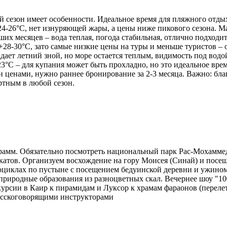
зон имеет особенности. Идеальное время для пляжного отдыха – 
24-26°C, нет изнуряющей жары, а цены ниже пикового сезона. Ма
ших месяцев – вода теплая, погода стабильная, отлично подходи
 +28-30°C, зато самые низкие цены на туры и меньше туристов 
адает летний зной, но море остается теплым, видимость под вод
3°C – для купания может быть прохладно, но это идеальное врем
и ценами, нужно раннее бронирование за 2-3 месяца. Важно: б
ртным в любой сезон.
мм. Обязательно посмотреть национальный парк Рас-Мохаммед 
скатов. Организуем восхождение на гору Моисея (Синай) и посе
циклах по пустыне с посещением бедуинской деревни и ужином 
природные образования из разноцветных скал. Вечернее шоу "10
курсии в Каир к пирамидам и Луксор к храмам фараонов (перел
русскоговорящими инструкторами