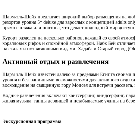
Шарм-эль-Шейх предлагает широкий выбор размещения на люб
резортов уровня 5* deluxe для взрослых с концепцией adults o
прямо с пляжа или понтона, что делает подводный мир доступ
Курорт разделен на несколько районов, каждый со своей атмос
коралловых рифов и спокойной атмосферой. Набк Бей отличае
на скалах и потрясающими видами. Хадаба и Старый город (Ol
Активный отдых и развлечения
Шарм-эль-Шейх известен далеко за пределами Египта своими
уровня и безграничными возможностями для активного отдыха
восхождение на священную гору Моисея для встречи рассвета,
Водные развлечения включают кайтсерфинг, виндсерфинг, пара
живая музыка, танцы дервишей и незабываемые ужины на бере
Экскурсионная программа