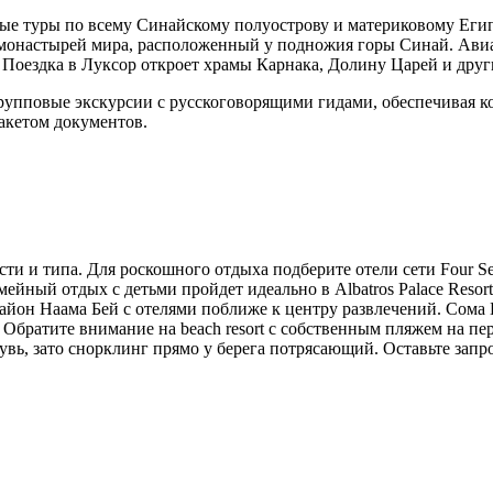
ые туры по всему Синайскому полуострову и материковому Еги
монастырей мира, расположенный у подножия горы Синай. Авиа
 Поездка в Луксор откроет храмы Карнака, Долину Царей и дру
упповые экскурсии с русскоговорящими гидами, обеспечивая ко
акетом документов.
 и типа. Для роскошного отдыха подберите отели сети Four Seaso
ный отдых с детьми пройдет идеально в Albatros Palace Resort, J
айон Наама Бей с отелями поближе к центру развлечений. Сома Б
usive. Обратите внимание на beach resort с собственным пляжем на
увь, зато снорклинг прямо у берега потрясающий. Оставьте запр