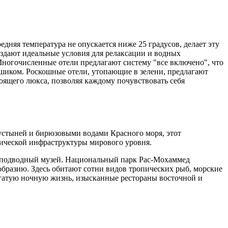
дняя температура не опускается ниже 25 градусов, делает эту
оздают идеальные условия для релаксации и водных
Многочисленные отели предлагают систему "все включено", что
 шиком. Роскошные отели, утопающие в зелени, предлагают
ящего люкса, позволяя каждому почувствовать себя
стыней и бирюзовыми водами Красного моря, этот
тической инфраструктуры мирового уровня.
ый подводный музей. Национальный парк Рас-Мохаммед
образию. Здесь обитают сотни видов тропических рыб, морские
огатую ночную жизнь, изысканные рестораны восточной и