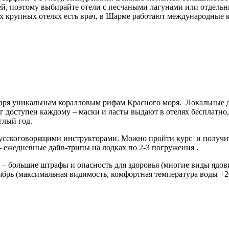
тей, поэтому выбирайте отели с песчаными лагунами или отдель
х крупных отелях есть врач, в Шарме работают международные кл
аря уникальным коралловым рифам Красного моря. Локальные да
г доступен каждому – маски и ласты выдают в отелях бесплатно
углый год.
 русскоговорящими инструкторами. Можно пройти курс и получ
 ежедневные дайв-трипы на лодках по 2-3 погружения .
й – большие штрафы и опасность для здоровья (многие виды ядо
оябрь (максимальная видимость, комфортная температура воды +26