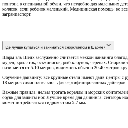
понтона в специальной обуви, что неудобно для маленьких де
колясок, если ребенок маленький. Медицинская помощь: во все
загранпаспорт.
Где лучше купаться и заниматься снорклингом в Шарме?
Шарм-эль-Шейх заслуженно считается меккой дайвинга благод
мурен, крылаток, осьминогов, рыб-клоунов, черепах. Снорклин
начинается от 5-10 метров, видимость обычно 20-40 метров кр
Обучение дайвингу: все крупные отели имеют дайв-центры с
18 метров самостоятельно. Для сертифицированных дайверов –
Важные правила: нельзя трогать кораллы и морских обитателе
обувь для защиты ног. Лучшее время для дайвинга: сентябрь-н
может потребоваться гидрокостюм 5-7 мм.