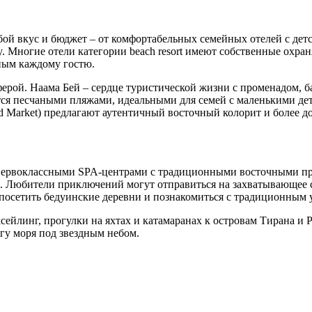
ой вкус и бюджет – от комфортабельных семейных отелей с де
nly. Многие отели категории beach resort имеют собственные ох
ным каждому гостю.
ферой. Наама Бей – сердце туристической жизни с променадом, 
тся песчаными пляжами, идеальными для семей с маленькими де
d Market) предлагают аутентичный восточный колорит и более д
 первоклассными SPA-центрами с традиционными восточными п
. Любители приключений могут отправиться на захватывающее 
 посетить бедуинские деревни и познакомиться с традиционным 
сейлинг, прогулки на яхтах и катамаранах к островам Тирана и
гу моря под звездным небом.