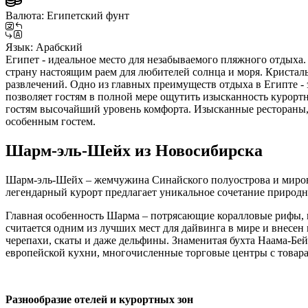
Валюта:
Египетский фунт
Язык:
Арабский
Египет - идеальное место для незабываемого пляжного отдыха. 
страну настоящим раем для любителей солнца и моря. Кристал
развлечений. Одно из главных преимуществ отдыха в Египте -
позволяет гостям в полной мере ощутить изысканность курорт
гостям высочайший уровень комфорта. Изысканные рестораны, 
особенным гостем.
Шарм-эль-Шейх из Новосибирска
Шарм-эль-Шейх – жемчужина Синайского полуострова и миров
легендарный курорт предлагает уникальное сочетание природ
Главная особенность Шарма – потрясающие коралловые рифы, 
считается одним из лучших мест для дайвинга в мире и внесен
черепахи, скаты и даже дельфины. Знаменитая бухта Наама-Бе
европейской кухни, многочисленные торговые центры с товарам
Разнообразие отелей и курортных зон