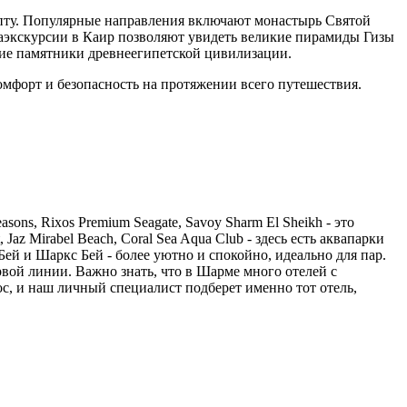
пту. Популярные направления включают монастырь Святой
экскурсии в Каир позволяют увидеть великие пирамиды Гизы
гие памятники древнеегипетской цивилизации.
мфорт и безопасность на протяжении всего путешествия.
ns, Rixos Premium Seagate, Savoy Sharm El Sheikh - это
az Mirabel Beach, Coral Sea Aqua Club - здесь есть аквапарки
ей и Шаркс Бей - более уютно и спокойно, идеально для пар.
 первой линии. Важно знать, что в Шарме много отелей с
ос, и наш личный специалист подберет именно тот отель,