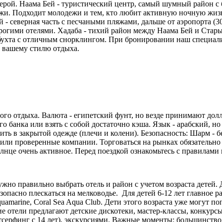
рой. Наама Бей - туристический центр, самый шумный район с б
яжи. Подходит молодежи и тем, кто любит активную ночную жизн
 северная часть с песчаными пляжами, дальше от аэропорта (30
гими отелями. Хадаба - тихий район между Наама Бей и Старым 
 бухта с отличным снорклингом. При бронировании наш специали
т вашему стилю отдыха.
го отдыха. Валюта - египетский фунт, но везде принимают долл
 банка или взять с собой достаточно кэша. Язык - арабский, но 
дить в закрытой одежде (плечи и колени). Безопасность: Шарм -
 или проверенные компании. Торговаться на рынках обязательно 
олнце очень активное. Перед поездкой ознакомьтесь с правилами
но правильно выбрать отель и район с учетом возраста детей. 
зопасно плескаться на мелководье. Для детей 6-12 лет главное р
 Aquamarine, Coral Sea Aqua Club. Дети этого возраста уже могут
 отели предлагают детские дискотеки, мастер-классы, конкурсы
тсерфинг с 14 лет), экскурсиями. Важные моменты: большинство