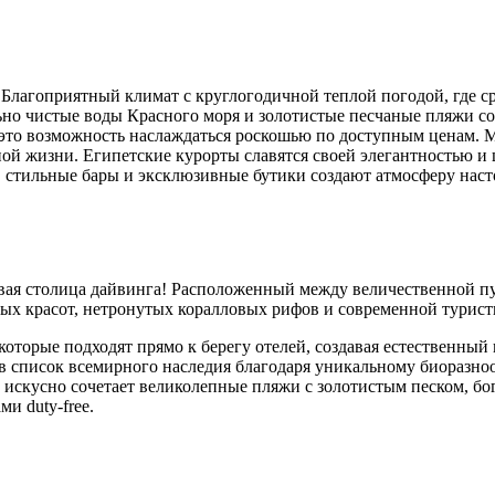
Благоприятный климат с круглогодичной теплой погодой, где сре
ьно чистые воды Красного моря и золотистые песчаные пляжи с
 это возможность наслаждаться роскошью по доступным ценам. 
ной жизни. Египетские курорты славятся своей элегантностью и
стильные бары и эксклюзивные бутики создают атмосферу насто
ая столица дайвинга! Расположенный между величественной пу
ных красот, нетронутых коралловых рифов и современной турис
которые подходят прямо к берегу отелей, создавая естественн
 в список всемирного наследия благодаря уникальному биоразно
й искусно сочетает великолепные пляжи с золотистым песком, б
и duty-free.