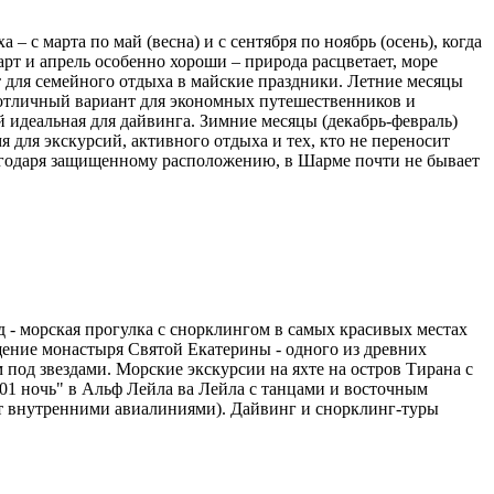
с марта по май (весна) и с сентября по ноябрь (осень), когда
рт и апрель особенно хороши – природа расцветает, море
т для семейного отдыха в майские праздники. Летние месяцы
– отличный вариант для экономных путешественников и
ой идеальная для дайвинга. Зимние месяцы (декабрь-февраль)
я для экскурсий, активного отдыха и тех, кто не переносит
лагодаря защищенному расположению, в Шарме почти не бывает
- морская прогулка с снорклингом в самых красивых местах
щение монастыря Святой Екатерины - одного из древних
под звездами. Морские экскурсии на яхте на остров Тирана с
01 ночь" в Альф Лейла ва Лейла с танцами и восточным
ет внутренними авиалиниями). Дайвинг и снорклинг-туры