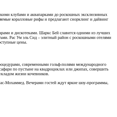
тскими клубами и аквапарками до роскошных эксклюзивных
раняемые коралловые рифы и предлагают снорклинг и дайвинг
барами и дискотеками. Шаркс Бей славится одними из лучших
тьми. Рас Ум эль Сид – элитный район с роскошными отелями
оступные цены.
роцедурами, современными гольф-полями международного
сафари по пустыне на квадроциклах или джипах, совершить
укладом жизни кочевников.
 Рас-Мохаммед. Вечерами гостей ждут яркие шоу-программы,