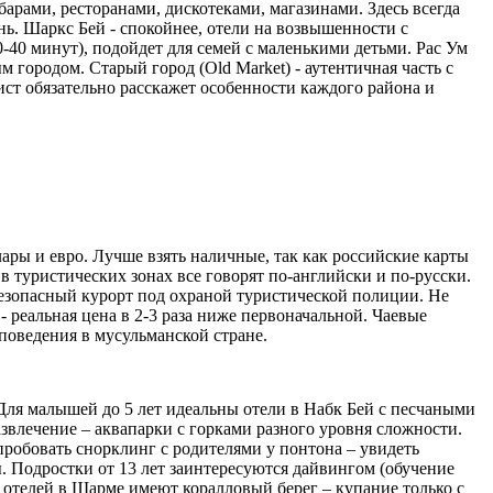
арами, ресторанами, дискотеками, магазинами. Здесь всегда
ь. Шаркс Бей - спокойнее, отели на возвышенности с
-40 минут), подойдет для семей с маленькими детьми. Рас Ум
городом. Старый город (Old Market) - аутентичная часть с
ст обязательно расскажет особенности каждого района и
ары и евро. Лучше взять наличные, так как российские карты
в туристических зонах все говорят по-английски и по-русски.
 безопасный курорт под охраной туристической полиции. Не
- реальная цена в 2-3 раза ниже первоначальной. Чаевые
 поведения в мусульманской стране.
Для малышей до 5 лет идеальны отели в Набк Бей с песчаными
азвлечение – аквапарки с горками разного уровня сложности.
 попробовать снорклинг с родителями у понтона – увидеть
. Подростки от 13 лет заинтересуются дайвингом (обучение
 отелей в Шарме имеют коралловый берег – купание только с