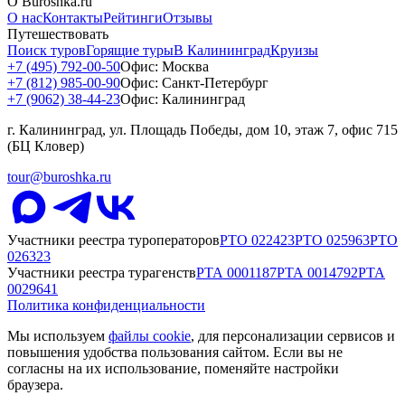
О Buroshka.ru
О нас
Контакты
Рейтинги
Отзывы
Путешествовать
Поиск туров
Горящие туры
В Калининград
Круизы
+7 (495) 792-00-50
Офис: Москва
+7 (812) 985-00-90
Офис: Санкт-Петербург
+7 (9062) 38-44-23
Офис: Калининград
г. Калининград, ул. Площадь Победы, дом 10, этаж 7, офис 715
(БЦ Кловер)
tour@buroshka.ru
Участники реестра туроператоров
РТО
022423
РТО
025963
РТО
026323
Участники реестра турагенств
РТА
0001187
РТА
0014792
РТА
0029641
Политика конфиденциальности
Мы используем
файлы cookie
, для персонализации сервисов и
повышения удобства пользования сайтом. Если вы не
согласны на их использование, поменяйте настройки
браузера.