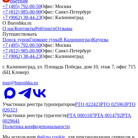
Вьетнам
+7 (495) 792-00-50
Офис: Москва
+7 (812) 985-00-90
Офис: Санкт-Петербург
+7 (9062) 38-44-23
Офис: Калининград
О Buroshka.ru
О нас
Контакты
Рейтинги
Отзывы
Путешествовать
Поиск туров
Горящие туры
В Калининград
Круизы
+7 (495) 792-00-50
Офис: Москва
+7 (812) 985-00-90
Офис: Санкт-Петербург
+7 (9062) 38-44-23
Офис: Калининград
г. Калининград, ул. Площадь Победы, дом 10, этаж 7, офис 715
(БЦ Кловер)
tour@buroshka.ru
Участники реестра туроператоров
РТО
022423
РТО
025963
РТО
026323
Участники реестра турагенств
РТА
0001187
РТА
0014792
РТА
0029641
Политика конфиденциальности
Мы используем
файлы cookie
, для персонализации сервисов и