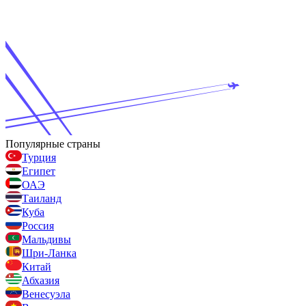
Популярные страны
Турция
Египет
ОАЭ
Таиланд
Куба
Россия
Мальдивы
Шри-Ланка
Китай
Абхазия
Венесуэла