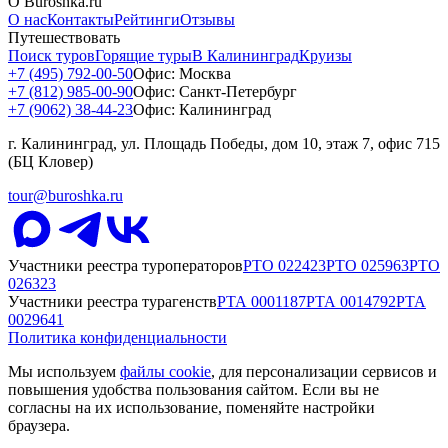
О Buroshka.ru
О нас
Контакты
Рейтинги
Отзывы
Путешествовать
Поиск туров
Горящие туры
В Калининград
Круизы
+7 (495) 792-00-50
Офис: Москва
+7 (812) 985-00-90
Офис: Санкт-Петербург
+7 (9062) 38-44-23
Офис: Калининград
г. Калининград, ул. Площадь Победы, дом 10, этаж 7, офис 715
(БЦ Кловер)
tour@buroshka.ru
Участники реестра туроператоров
РТО
022423
РТО
025963
РТО
026323
Участники реестра турагенств
РТА
0001187
РТА
0014792
РТА
0029641
Политика конфиденциальности
Мы используем
файлы cookie
, для персонализации сервисов и
повышения удобства пользования сайтом. Если вы не
согласны на их использование, поменяйте настройки
браузера.