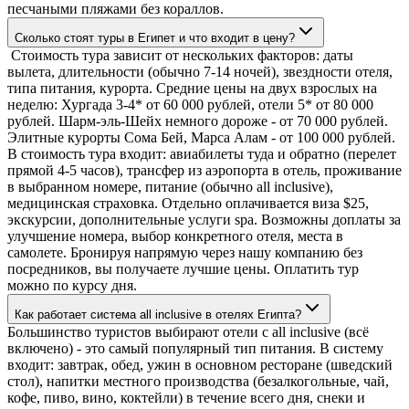
песчаными пляжами без кораллов.
Сколько стоят туры в Египет и что входит в цену?
Стоимость тура зависит от нескольких факторов: даты
вылета, длительности (обычно 7-14 ночей), звездности отеля,
типа питания, курорта. Средние цены на двух взрослых на
неделю: Хургада 3-4* от 60 000 рублей, отели 5* от 80 000
рублей. Шарм-эль-Шейх немного дороже - от 70 000 рублей.
Элитные курорты Сома Бей, Марса Алам - от 100 000 рублей.
В стоимость тура входит: авиабилеты туда и обратно (перелет
прямой 4-5 часов), трансфер из аэропорта в отель, проживание
в выбранном номере, питание (обычно all inclusive),
медицинская страховка. Отдельно оплачивается виза $25,
экскурсии, дополнительные услуги spa. Возможны доплаты за
улучшение номера, выбор конкретного отеля, места в
самолете. Бронируя напрямую через нашу компанию без
посредников, вы получаете лучшие цены. Оплатить тур
можно по курсу дня.
Как работает система all inclusive в отелях Египта?
Большинство туристов выбирают отели с all inclusive (всё
включено) - это самый популярный тип питания. В систему
входит: завтрак, обед, ужин в основном ресторане (шведский
стол), напитки местного производства (безалкогольные, чай,
кофе, пиво, вино, коктейли) в течение всего дня, снеки и