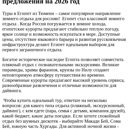
предложения на 2026 год
Туры в Египет из Тюмени – самое популярное направление
зимнего отдыха для россиян! Египет стал классикой зимнего
отдыха . Когда Россия погружается в зимние холода,
египетские курорты предлагают стабильно теплую погоду,
яркое солнце и возможность искупаться в море. Доступные
цены, отсутствие языкового барьера и развитая русскоязычная
инфраструктура делают Египет идеальным выбором для
первого заграничного отдыха.
Богатое историческое наследие Египта позволяет совместить
пляжный отдых с познавательными экскурсиями. Великие
пирамиды, храмы фараонов, круизы по Нилу создают
неповторимую атмосферу путешествия во времени.
Современные курорты предлагают высокий уровень сервиса,
разнообразные развлечения и отличные возможности для
дайвинга.
Чтобы купить идеальный тур, ответьте на несколько
вопросов: для какого типа отдыха (пляжный, экскурсионный,
дайвинг), с кем едете (пара, семья с детьми, компания друзей),
какой бюджет, какие даты поездки. Если хотите спокойный
отдых без шумных дискотек - выбирайте Макади Бей, Сома
Бей, южную часть Хургады. Для активной ночной жизни -