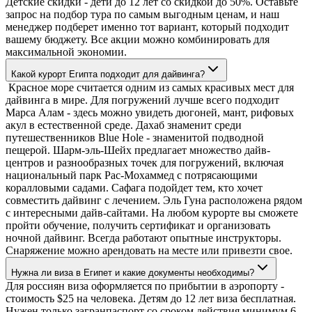
Детские скидки - дети до 12 лет со скидкой до 50%. Оставьте
запрос на подбор тура по самым выгодным ценам, и наш
менеджер подберет именно тот вариант, который подходит
вашему бюджету. Все акции можно комбинировать для
максимальной экономии.
Какой курорт Египта подходит для дайвинга?
Красное море считается одним из самых красивых мест для
дайвинга в мире. Для погружений лучше всего подходит
Марса Алам - здесь можно увидеть дюгоней, мант, рифовых
акул в естественной среде. Дахаб знаменит среди
путешественников Blue Hole - знаменитой подводной
пещерой. Шарм-эль-Шейх предлагает множество дайв-
центров и разнообразных точек для погружений, включая
национальный парк Рас-Мохаммед с потрясающими
коралловыми садами. Сафага подойдет тем, кто хочет
совместить дайвинг с лечением. Эль Гуна расположена рядом
с интересными дайв-сайтами. На любом курорте вы сможете
пройти обучение, получить сертификат и организовать
ночной дайвинг. Всегда работают опытные инструкторы.
Снаряжение можно арендовать на месте или привезти свое.
Нужна ли виза в Египет и какие документы необходимы?
Для россиян виза оформляется по прибытии в аэропорту -
стоимость $25 на человека. Детям до 12 лет виза бесплатная.
Нужен только загранпаспорт со сроком действия минимум 6