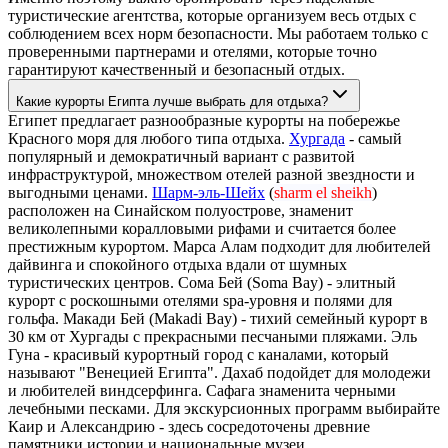
туристические агентства, которые организуем весь отдых с
соблюдением всех норм безопасности. Мы работаем только с
проверенными партнерами и отелями, которые точно
гарантируют качественный и безопасный отдых.
Какие курорты Египта лучше выбрать для отдыха?
Египет предлагает разнообразные курорты на побережье
Красного моря для любого типа отдыха.
Хургада
- самый
популярный и демократичный вариант с развитой
инфраструктурой, множеством отелей разной звездности и
выгодными ценами.
Шарм-эль-Шейх
(
sharm el sheikh
)
расположен на Синайском полуострове, знаменит
великолепными коралловыми рифами и считается более
престижным курортом. Марса Алам подходит для любителей
дайвинга и спокойного отдыха вдали от шумных
туристических центров. Сома Бей (Soma Bay) - элитный
курорт с роскошными отелями spa-уровня и полями для
гольфа. Макади Бей (Makadi Bay) - тихий семейный курорт в
30 км от Хургады с прекрасными песчаными пляжами. Эль
Гуна - красивый курортный город с каналами, который
называют "Венецией Египта". Дахаб подойдет для молодежи
и любителей виндсерфинга. Сафага знаменита черными
лечебными песками. Для экскурсионных программ выбирайте
Каир и Александрию - здесь сосредоточены древние
памятники истории и национальные музеи.