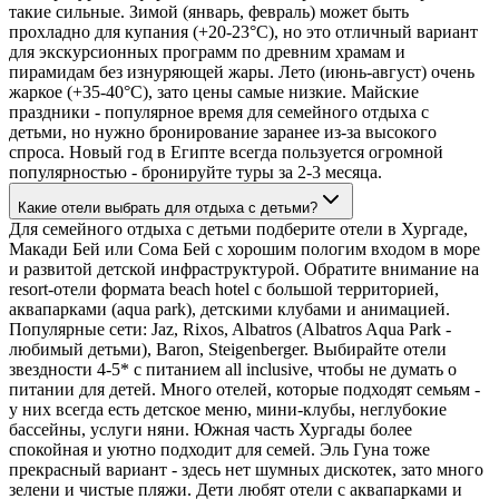
такие сильные. Зимой (январь, февраль) может быть
прохладно для купания (+20-23°C), но это отличный вариант
для экскурсионных программ по древним храмам и
пирамидам без изнуряющей жары. Лето (июнь-август) очень
жаркое (+35-40°C), зато цены самые низкие. Майские
праздники - популярное время для семейного отдыха с
детьми, но нужно бронирование заранее из-за высокого
спроса. Новый год в Египте всегда пользуется огромной
популярностью - бронируйте туры за 2-3 месяца.
Какие отели выбрать для отдыха с детьми?
Для семейного отдыха с детьми подберите отели в Хургаде,
Макади Бей или Сома Бей с хорошим пологим входом в море
и развитой детской инфраструктурой. Обратите внимание на
resort-отели формата beach hotel с большой территорией,
аквапарками (aqua park), детскими клубами и анимацией.
Популярные сети: Jaz, Rixos, Albatros (Albatros Aqua Park -
любимый детьми), Baron, Steigenberger. Выбирайте отели
звездности 4-5* с питанием all inclusive, чтобы не думать о
питании для детей. Много отелей, которые подходят семьям -
у них всегда есть детское меню, мини-клубы, неглубокие
бассейны, услуги няни. Южная часть Хургады более
спокойная и уютно подходит для семей. Эль Гуна тоже
прекрасный вариант - здесь нет шумных дискотек, зато много
зелени и чистые пляжи. Дети любят отели с аквапарками и