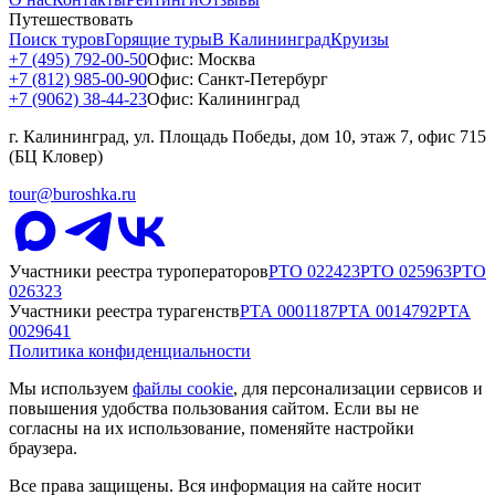
Путешествовать
Поиск туров
Горящие туры
В Калининград
Круизы
+7 (495) 792-00-50
Офис: Москва
+7 (812) 985-00-90
Офис: Санкт-Петербург
+7 (9062) 38-44-23
Офис: Калининград
г. Калининград, ул. Площадь Победы, дом 10, этаж 7, офис 715
(БЦ Кловер)
tour@buroshka.ru
Участники реестра туроператоров
РТО
022423
РТО
025963
РТО
026323
Участники реестра турагенств
РТА
0001187
РТА
0014792
РТА
0029641
Политика конфиденциальности
Мы используем
файлы cookie
, для персонализации сервисов и
повышения удобства пользования сайтом. Если вы не
согласны на их использование, поменяйте настройки
браузера.
Все права защищены. Вся информация на сайте носит