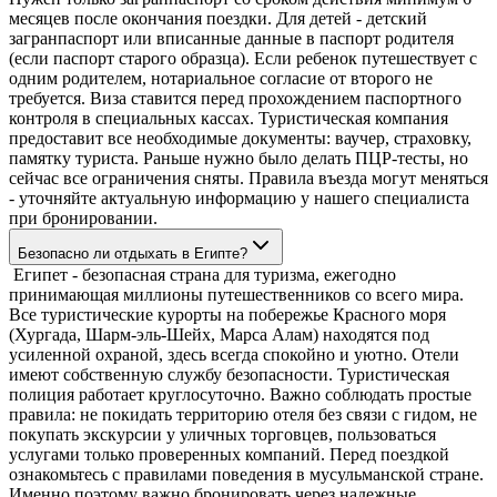
месяцев после окончания поездки. Для детей - детский
загранпаспорт или вписанные данные в паспорт родителя
(если паспорт старого образца). Если ребенок путешествует с
одним родителем, нотариальное согласие от второго не
требуется. Виза ставится перед прохождением паспортного
контроля в специальных кассах. Туристическая компания
предоставит все необходимые документы: ваучер, страховку,
памятку туриста. Раньше нужно было делать ПЦР-тесты, но
сейчас все ограничения сняты. Правила въезда могут меняться
- уточняйте актуальную информацию у нашего специалиста
при бронировании.
Безопасно ли отдыхать в Египте?
Египет - безопасная страна для туризма, ежегодно
принимающая миллионы путешественников со всего мира.
Все туристические курорты на побережье Красного моря
(Хургада, Шарм-эль-Шейх, Марса Алам) находятся под
усиленной охраной, здесь всегда спокойно и уютно. Отели
имеют собственную службу безопасности. Туристическая
полиция работает круглосуточно. Важно соблюдать простые
правила: не покидать территорию отеля без связи с гидом, не
покупать экскурсии у уличных торговцев, пользоваться
услугами только проверенных компаний. Перед поездкой
ознакомьтесь с правилами поведения в мусульманской стране.
Именно поэтому важно бронировать через надежные