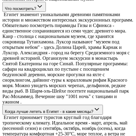
Что посмотреть?
Египет знаменит уникальными древними памятниками
истории и множеством интересных экскурсионных программ.
Обязательно посмотреть пирамиды Гизы и Сфинкса -
единственное сохранившееся из семи чудес древнего мира.
Каир - столица с национальным музеем, где хранятся
сокровища Тутанхамона. Луксор называют "музеем под
открытым небом" - здесь Долина Царей, храмы Карнак и
Луксор. Александрия - город на берегу Средиземного моря с
древней историей. Организуем экскурсии в монастырь
Святой Екатерины на горе Синай. Популярные программы:
сафари на квадроциклах по пустыне с посещением
бедуинской деревни, морские прогулки на яхте с
снорклингом, дайвинг-туры к коралловым рифам Красного
моря. Можно увидеть морских черепах, дельфинов, редкие
виды рыб. В Шарм-эль-Шейхе посетите национальный парк
Рас-Мохаммед. Вечерние шоу "1001 ночь" с танцами и
ужином .
Когда лучше лететь в Египет - в какие месяцы?
Египет принимает туристов круглый год благодаря
тропическому климату. Идеальное время - март, апрель, май
(весенний сезон) и сентябрь, октябрь, ноябрь (осень), когда
температура комфортная +25-30°C, море теплое, а ветра не